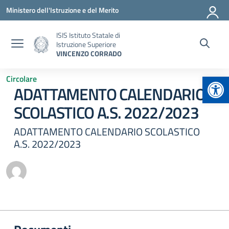
Vai ai contenuti
Vai al menu di navigazione
Vai al footer
Ministero dell'Istruzione e del Merito
ISIS Istituto Statale di
Istruzione Superiore
VINCENZO CORRADO
Apr
Circolare
ADATTAMENTO CALENDARIO
SCOLASTICO A.S. 2022/2023
ADATTAMENTO CALENDARIO SCOLASTICO
A.S. 2022/2023