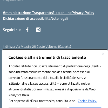
Amministrazione Trasparente
Albo on line
Privacy Policy
Dichiarazione di accessibilità
Note legali
Seguici su:
Indirizzo:
Via Mazzini 25 CastelVolturno (Caserta)
Centralino:
0823763675
Email:
ceis014005@istruzione.it
Posta elettronica certificata (PEC):
Cookies e altri strumenti di tracciamento
ceis014005@pec.istruzione.it
Codice fiscale: 93063510619
Il nostro Istituto non utilizza strumenti di profilazione degli utenti -
Codice meccanografico:
CEIS014005
sono utilizzati esclusivamente cookies tecnici necessari al
Codice Indice delle Pubbliche Amministrazioni (IPA): istsc_ceis014005
corretto funzionamento del sito, alla fruibilità dei servizi
Codice unico di fatturazione (CUF): UOU8EW
istituzionali e alla sua accessibilità – sono utilizzati, inoltre,
strumenti statistici anonimizzati messi a disposizione da Web
Analytics Italia.
Hosting & Powered by 3D Solution S.r.l.
Per saperne di più sul nostro sito, consulta la ns.
Cookie Policy.
Concept & Design by Designers Italia