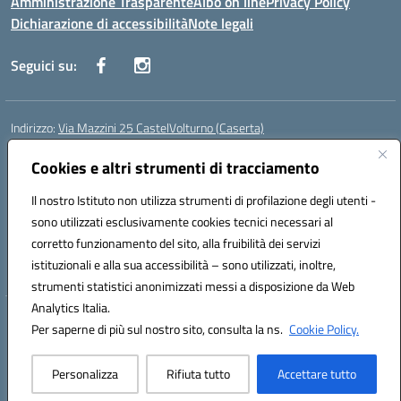
Amministrazione Trasparente
Albo on line
Privacy Policy
Dichiarazione di accessibilità
Note legali
Seguici su:
Indirizzo:
Via Mazzini 25 CastelVolturno (Caserta)
Centralino:
0823763675
Email:
ceis014005@istruzione.it
Posta elettronica certificata (PEC):
Cookies e altri strumenti di tracciamento
ceis014005@pec.istruzione.it
Codice fiscale: 93063510619
Il nostro Istituto non utilizza strumenti di profilazione degli utenti -
Codice meccanografico:
CEIS014005
sono utilizzati esclusivamente cookies tecnici necessari al
Codice Indice delle Pubbliche Amministrazioni (IPA): istsc_ceis014005
corretto funzionamento del sito, alla fruibilità dei servizi
Codice unico di fatturazione (CUF): UOU8EW
istituzionali e alla sua accessibilità – sono utilizzati, inoltre,
strumenti statistici anonimizzati messi a disposizione da Web
Analytics Italia.
Hosting & Powered by 3D Solution S.r.l.
Per saperne di più sul nostro sito, consulta la ns.
Cookie Policy.
Concept & Design by Designers Italia
Personalizza
Rifiuta tutto
Accettare tutto