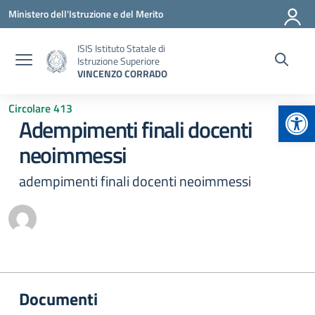
Vai ai contenuti
Vai al menu di navigazione
Vai al footer
Ministero dell'Istruzione e del Merito
ISIS Istituto Statale di
Istruzione Superiore
VINCENZO CORRADO
Apr
Circolare 413
Adempimenti finali docenti
neoimmessi
adempimenti finali docenti neoimmessi
Documenti