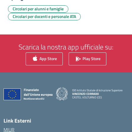
Circolari per alunni e famiglie
Circolari per docenti e personale ATA
Scarica la nostra app ufficiale su:
App Store
Play Store
ISIS Istituto Statale di Istruzione Superiore
VINCENZO CORRADO
CASTEL VOLTURNO (CE)
— Visita la pagina iniziale della scuola
Link Esterni
MIUR