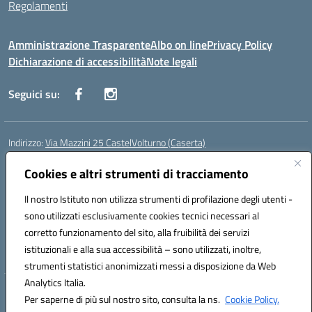
Regolamenti
Amministrazione Trasparente
Albo on line
Privacy Policy
Dichiarazione di accessibilità
Note legali
Seguici su:
Indirizzo:
Via Mazzini 25 CastelVolturno (Caserta)
Centralino:
0823763675
Email:
ceis014005@istruzione.it
Posta elettronica certificata (PEC):
Cookies e altri strumenti di tracciamento
ceis014005@pec.istruzione.it
Codice fiscale: 93063510619
Il nostro Istituto non utilizza strumenti di profilazione degli utenti -
Codice meccanografico:
CEIS014005
sono utilizzati esclusivamente cookies tecnici necessari al
Codice Indice delle Pubbliche Amministrazioni (IPA): istsc_ceis014005
corretto funzionamento del sito, alla fruibilità dei servizi
Codice unico di fatturazione (CUF): UOU8EW
istituzionali e alla sua accessibilità – sono utilizzati, inoltre,
strumenti statistici anonimizzati messi a disposizione da Web
Analytics Italia.
Hosting & Powered by 3D Solution S.r.l.
Per saperne di più sul nostro sito, consulta la ns.
Cookie Policy.
Concept & Design by Designers Italia