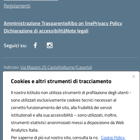
Regolamenti
Amministrazione Trasparente
Albo on line
Privacy Policy
Dichiarazione di accessibilità
Note legali
Seguici su:
Indirizzo:
Via Mazzini 25 CastelVolturno (Caserta)
Centralino:
0823763675
Email:
ceis014005@istruzione.it
Posta elettronica certificata (PEC):
Cookies e altri strumenti di tracciamento
ceis014005@pec.istruzione.it
Codice fiscale: 93063510619
Il nostro Istituto non utilizza strumenti di profilazione degli utenti -
Codice meccanografico:
CEIS014005
sono utilizzati esclusivamente cookies tecnici necessari al
Codice Indice delle Pubbliche Amministrazioni (IPA): istsc_ceis014005
corretto funzionamento del sito, alla fruibilità dei servizi
Codice unico di fatturazione (CUF): UOU8EW
istituzionali e alla sua accessibilità – sono utilizzati, inoltre,
strumenti statistici anonimizzati messi a disposizione da Web
Analytics Italia.
Hosting & Powered by 3D Solution S.r.l.
Per saperne di più sul nostro sito, consulta la ns.
Cookie Policy.