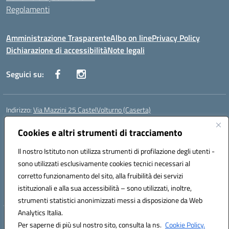
Regolamenti
Amministrazione Trasparente
Albo on line
Privacy Policy
Dichiarazione di accessibilità
Note legali
Seguici su:
Indirizzo:
Via Mazzini 25 CastelVolturno (Caserta)
Centralino:
0823763675
Email:
ceis014005@istruzione.it
Posta elettronica certificata (PEC):
Cookies e altri strumenti di tracciamento
ceis014005@pec.istruzione.it
Codice fiscale: 93063510619
Il nostro Istituto non utilizza strumenti di profilazione degli utenti -
Codice meccanografico:
CEIS014005
sono utilizzati esclusivamente cookies tecnici necessari al
Codice Indice delle Pubbliche Amministrazioni (IPA): istsc_ceis014005
corretto funzionamento del sito, alla fruibilità dei servizi
Codice unico di fatturazione (CUF): UOU8EW
istituzionali e alla sua accessibilità – sono utilizzati, inoltre,
strumenti statistici anonimizzati messi a disposizione da Web
Analytics Italia.
Hosting & Powered by 3D Solution S.r.l.
Per saperne di più sul nostro sito, consulta la ns.
Cookie Policy.