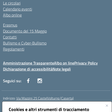
Le circolari
Calendario eventi
Albo online
Erasmus
Documento del 15 Maggio
Contatti
Bullismo e Cyber-Bullismo
Regolamenti
Amministrazione Trasparente
Albo on line
Privacy Policy
Dichiarazione di accessibilità
Note legali
Seguici su:
Indirizzo:
Via Mazzini 25 CastelVolturno (Caserta)
Centralino:
0823763675
Email:
ceis014005@istruzione.it
Posta elettronica certificata (PEC):
Cookies e altri strumenti di tracciamento
ceis014005@pec.istruzione.it