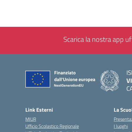
Scarica la nostra app uff
IS
V
C
— 
Link Esterni
La Scuo
MIUR
Presenta
Ufficio Scolastico Regionale
I luoghi