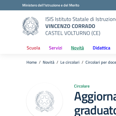
Vai ai contenuti
Vai al menu di navigazione
Vai al footer
Ministero dell'Istruzione e del Merito
ISIS Istituto Statale di Istruzio
VINCENZO CORRADO
CASTEL VOLTURNO (CE)
Scuola
Servizi
Novità
Didattica
Home
Novità
Le circolari
Circolari per doc
Circolare
Aggiorn
graduato