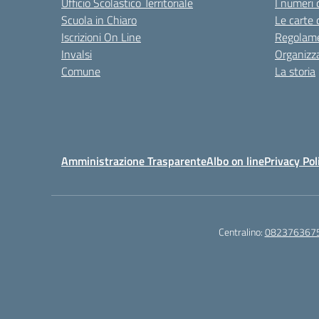
Ufficio Scolastico Territoriale
I numeri 
Scuola in Chiaro
Le carte 
Iscrizioni On Line
Regolame
Invalsi
Organizz
Comune
La storia
Amministrazione Trasparente
Albo on line
Privacy Pol
Centralino:
082376367