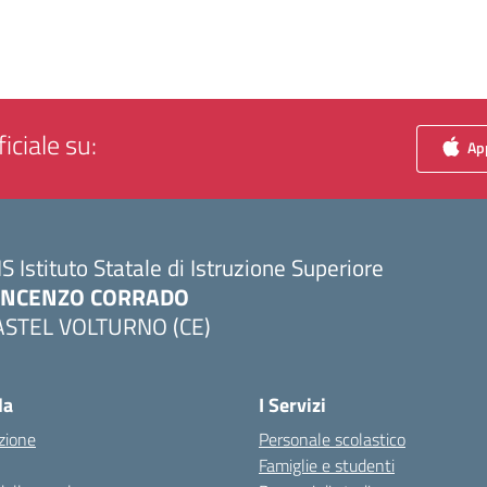
iciale su:
App
IS Istituto Statale di Istruzione Superiore
INCENZO CORRADO
ASTEL VOLTURNO (CE)
Visita la pagina iniziale della scuola
la
I Servizi
zione
Personale scolastico
Famiglie e studenti