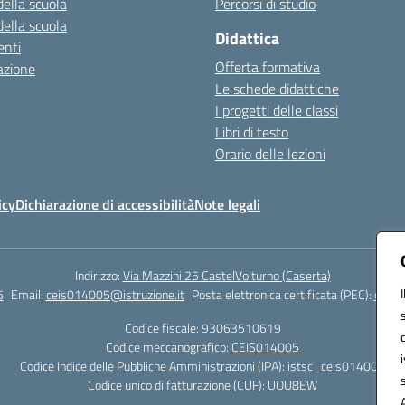
della scuola
Percorsi di studio
della scuola
Didattica
nti
Offerta formativa
azione
Le schede didattiche
I progetti delle classi
Libri di testo
Orario delle lezioni
icy
Dichiarazione di accessibilità
Note legali
Indirizzo:
Via Mazzini 25 CastelVolturno (Caserta)
5
Email:
ceis014005@istruzione.it
Posta elettronica certificata (PEC):
ceis0
Codice fiscale: 93063510619
Codice meccanografico:
CEIS014005
Codice Indice delle Pubbliche Amministrazioni (IPA): istsc_ceis014005
Codice unico di fatturazione (CUF): UOU8EW