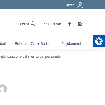
Accedi
Cerca
Seguici su:
Apr
tatti
Bullismo e Cyber-Bullismo
Regolamenti
lorizzazione del merito del personale.