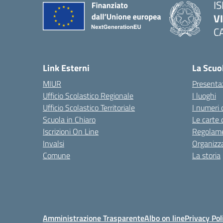
IS
V
C
— 
Link Esterni
La Scuo
MIUR
Presenta
Ufficio Scolastico Regionale
I luoghi
Ufficio Scolastico Territoriale
I numeri 
Scuola in Chiaro
Le carte 
Iscrizioni On Line
Regolame
Invalsi
Organizz
Comune
La storia
Amministrazione Trasparente
Albo on line
Privacy Pol