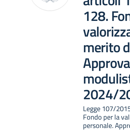
articoli
128. Fon
valorizz
merito d
Approva
modulist
2024/2
Legge 107/2015-
Fondo per la val
personale. Appr