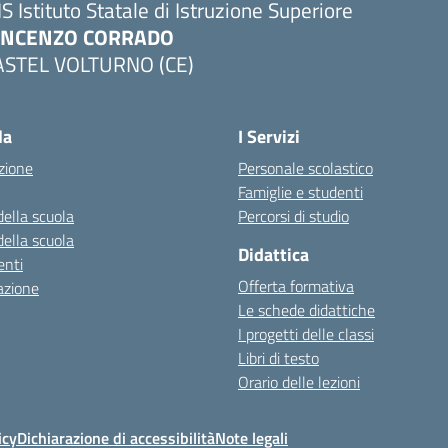
IS Istituto Statale di Istruzione Superiore
INCENZO CORRADO
ASTEL VOLTURNO (CE)
Visita la pagina iniziale della scuola
la
I Servizi
zione
Personale scolastico
Famiglie e studenti
della scuola
Percorsi di studio
della scuola
Didattica
nti
Offerta formativa
azione
Le schede didattiche
I progetti delle classi
Libri di testo
Orario delle lezioni
icy
Dichiarazione di accessibilità
Note legali