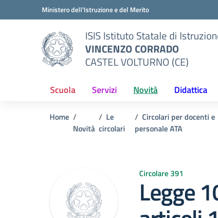
Vai ai contenuti
Vai al menu di navigazione
Vai al footer
Ministero dell'Istruzione e del Merito
ISIS Istituto Statale di Istruzio
VINCENZO CORRADO
CASTEL VOLTURNO (CE)
Scuola
Servizi
Novità
Didattica
Home
Le
Circolari per docenti e
Novità
circolari
personale ATA
Circolare 391
Legge 1