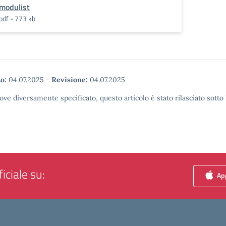
modulist
pdf - 773 kb
o:
04.07.2025
-
Revisione:
04.07.2025
ove diversamente specificato, questo articolo è stato rilasciato sott
iciale su:
App