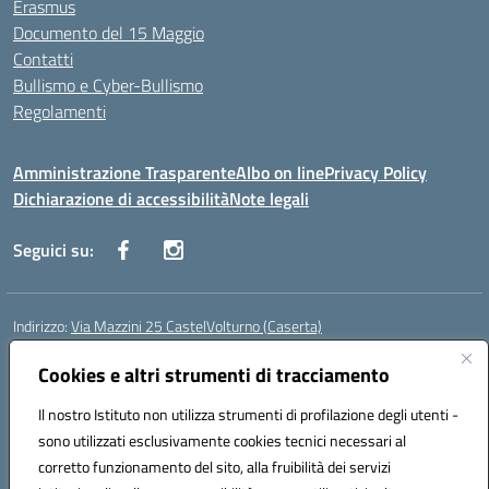
Erasmus
Documento del 15 Maggio
Contatti
Bullismo e Cyber-Bullismo
Regolamenti
Amministrazione Trasparente
Albo on line
Privacy Policy
Dichiarazione di accessibilità
Note legali
Seguici su:
Indirizzo:
Via Mazzini 25 CastelVolturno (Caserta)
Centralino:
0823763675
Email:
ceis014005@istruzione.it
Posta elettronica certificata (PEC):
Cookies e altri strumenti di tracciamento
ceis014005@pec.istruzione.it
Codice fiscale: 93063510619
Il nostro Istituto non utilizza strumenti di profilazione degli utenti -
Codice meccanografico:
CEIS014005
sono utilizzati esclusivamente cookies tecnici necessari al
Codice Indice delle Pubbliche Amministrazioni (IPA): istsc_ceis014005
corretto funzionamento del sito, alla fruibilità dei servizi
Codice unico di fatturazione (CUF): UOU8EW