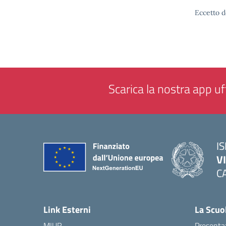
Eccetto d
Scarica la nostra app uff
IS
V
C
— 
Link Esterni
La Scuo
MIUR
Presenta