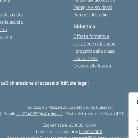
Famiglie e studenti
della scuola
Percorsi di studio
della scuola
Didattica
nti
Offerta formativa
azione
Le schede didattiche
I progetti delle classi
Libri di testo
Orario delle lezioni
icy
Dichiarazione di accessibilità
Note legali
Indirizzo:
Via Mazzini 25 CastelVolturno (Caserta)
5
Email:
ceis014005@istruzione.it
Posta elettronica certificata (PEC):
ceis0
Codice fiscale: 93063510619
Codice meccanografico:
CEIS014005
Codice Indice delle Pubbliche Amministrazioni (IPA): istsc_ceis014005