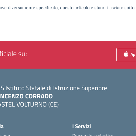
ove diversamente specificato, questo articolo è stato rilasciato sott
iciale su:
App
IS Istituto Statale di Istruzione Superiore
INCENZO CORRADO
ASTEL VOLTURNO (CE)
Visita la pagina iniziale della scuola
la
I Servizi
zione
Personale scolastico