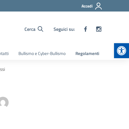
Accedi
Cerca
Seguici su:
Apr
tatti
Bullismo e Cyber-Bullismo
Regolamenti
ssi