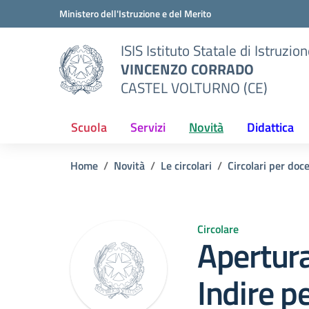
Vai ai contenuti
Vai al menu di navigazione
Vai al footer
Ministero dell'Istruzione e del Merito
ISIS Istituto Statale di Istruzio
VINCENZO CORRADO
CASTEL VOLTURNO (CE)
Scuola
Servizi
Novità
Didattica
Home
Novità
Le circolari
Circolari per doc
Circolare
Apertur
Indire p