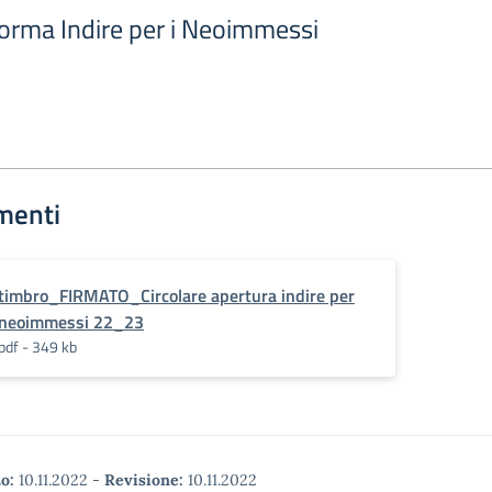
forma Indire per i Neoimmessi
menti
timbro_FIRMATO_Circolare apertura indire per
neoimmessi 22_23
pdf - 349 kb
o:
10.11.2022
-
Revisione:
10.11.2022