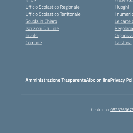
Ufficio Scolastico Regionale
I luoghi
Ufficio Scolastico Territoriale
I numeri 
Scuola in Chiaro
Le carte 
Iscrizioni On Line
Regolame
Invalsi
Organizz
Comune
La storia
Amministrazione Trasparente
Albo on line
Privacy Pol
Centralino:
082376367