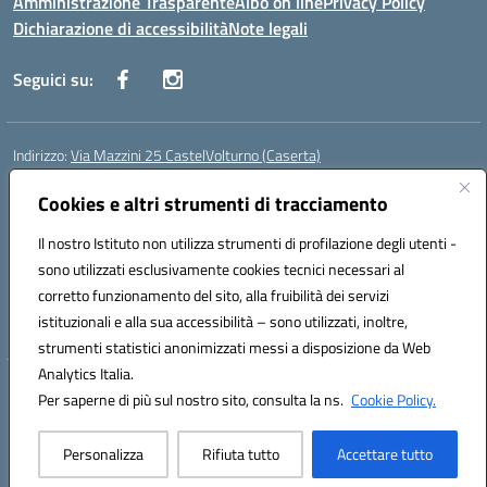
Amministrazione Trasparente
Albo on line
Privacy Policy
Dichiarazione di accessibilità
Note legali
Seguici su:
Indirizzo:
Via Mazzini 25 CastelVolturno (Caserta)
Centralino:
0823763675
Email:
ceis014005@istruzione.it
Posta elettronica certificata (PEC):
Cookies e altri strumenti di tracciamento
ceis014005@pec.istruzione.it
Codice fiscale: 93063510619
Il nostro Istituto non utilizza strumenti di profilazione degli utenti -
Codice meccanografico:
CEIS014005
sono utilizzati esclusivamente cookies tecnici necessari al
Codice Indice delle Pubbliche Amministrazioni (IPA): istsc_ceis014005
corretto funzionamento del sito, alla fruibilità dei servizi
Codice unico di fatturazione (CUF): UOU8EW
istituzionali e alla sua accessibilità – sono utilizzati, inoltre,
strumenti statistici anonimizzati messi a disposizione da Web
Analytics Italia.
Hosting & Powered by 3D Solution S.r.l.
Per saperne di più sul nostro sito, consulta la ns.
Cookie Policy.
Concept & Design by Designers Italia
Personalizza
Rifiuta tutto
Accettare tutto