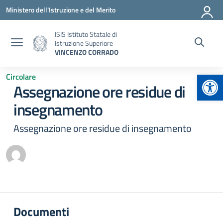
Vai ai contenuti
Vai al menu di navigazione
Vai al footer
Ministero dell'Istruzione e del Merito
ISIS Istituto Statale di
Istruzione Superiore
VINCENZO CORRADO
Apr
Circolare
Assegnazione ore residue di
insegnamento
Assegnazione ore residue di insegnamento
Documenti