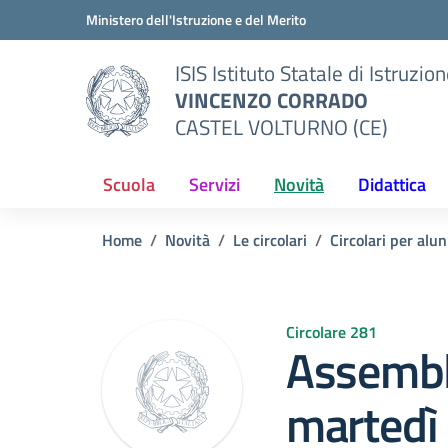
Vai ai contenuti
Vai al menu di navigazione
Vai al footer
Ministero dell'Istruzione e del Merito
ISIS Istituto Statale di Istruzio
VINCENZO CORRADO
CASTEL VOLTURNO (CE)
Scuola
Servizi
Novità
Didattica
Home
Novità
Le circolari
Circolari per alun
Circolare 281
Assemble
martedì 