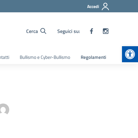
Accedi
Cerca
Seguici su:
Apr
tatti
Bullismo e Cyber-Bullismo
Regolamenti