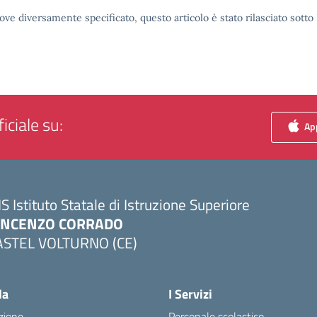
ove diversamente specificato, questo articolo è stato rilasciato sott
iciale su:
App
IS Istituto Statale di Istruzione Superiore
INCENZO CORRADO
ASTEL VOLTURNO (CE)
Visita la pagina iniziale della scuola
la
I Servizi
zione
Personale scolastico