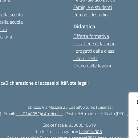
Famiglie e studenti
della scuola
Percorsi di studio
della scuola
Didattica
nti
Offerta formativa
azione
Le schede didattiche
I progetti delle classi
Libri di testo
Orario delle lezioni
icy
Dichiarazione di accessibilità
Note legali
Indirizzo:
Via Mazzini 25 CastelVolturno (Caserta)
5
Email:
ceis014005@istruzione.it
Posta elettronica certificata (PEC):
ceis0
Codice fiscale: 93063510619
Codice meccanografico:
CEIS014005
Codice Indice delle Pubbliche Amministrazioni (IPA): istsc_ceis014005