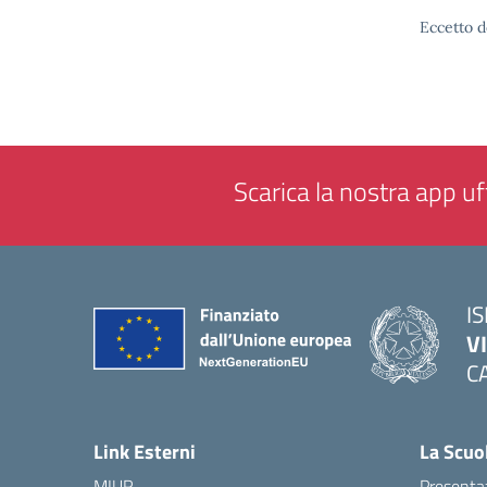
Eccetto d
Scarica la nostra app uff
IS
V
C
— 
Link Esterni
La Scuo
MIUR
Presenta