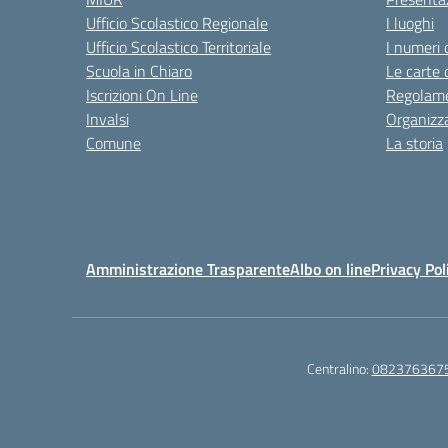
Ufficio Scolastico Regionale
I luoghi
Ufficio Scolastico Territoriale
I numeri 
Scuola in Chiaro
Le carte 
Iscrizioni On Line
Regolame
Invalsi
Organizz
Comune
La storia
Amministrazione Trasparente
Albo on line
Privacy Pol
Centralino:
082376367