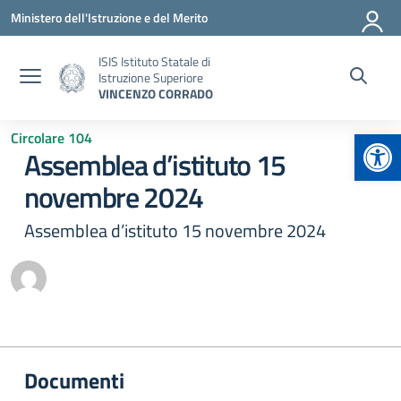
Vai ai contenuti
Vai al menu di navigazione
Vai al footer
Ministero dell'Istruzione e del Merito
ISIS Istituto Statale di
Istruzione Superiore
VINCENZO CORRADO
Apr
Circolare 104
Assemblea d’istituto 15
novembre 2024
Assemblea d’istituto 15 novembre 2024
Documenti