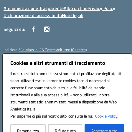
Amministrazione Trasparente
Albo on line
Privacy Policy
Dichiarazione di accessibilità
Note legali
Seguici su:
Indirizzo:
Via Mazzini 25 CastelVolturno (Caserta)
Centralino:
0823763675
Email:
ceis014005@istruzione.it
Posta elettronica certificata (PEC):
Cookies e altri strumenti di tracciamento
ceis014005@pec.istruzione.it
Codice fiscale: 93063510619
Il nostro Istituto non utilizza strumenti di profilazione degli utenti -
Codice meccanografico:
CEIS014005
sono utilizzati esclusivamente cookies tecnici necessari al
Codice Indice delle Pubbliche Amministrazioni (IPA): istsc_ceis014005
corretto funzionamento del sito, alla fruibilità dei servizi
Codice unico di fatturazione (CUF): UOU8EW
istituzionali e alla sua accessibilità – sono utilizzati, inoltre,
strumenti statistici anonimizzati messi a disposizione da Web
Analytics Italia.
Hosting & Powered by 3D Solution S.r.l.
Per saperne di più sul nostro sito, consulta la ns.
Cookie Policy.
Concept & Design by Designers Italia
Personalizza
Rifiuta tutto
Accettare tutto