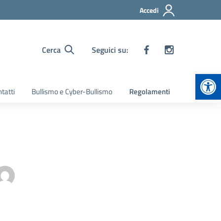
Accedi
Cerca
Seguici su:
Apr
tatti
Bullismo e Cyber-Bullismo
Regolamenti