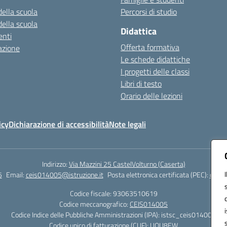
della scuola
Percorsi di studio
della scuola
Didattica
nti
Offerta formativa
azione
Le schede didattiche
I progetti delle classi
Libri di testo
Orario delle lezioni
icy
Dichiarazione di accessibilità
Note legali
Indirizzo:
Via Mazzini 25 CastelVolturno (Caserta)
5
Email:
ceis014005@istruzione.it
Posta elettronica certificata (PEC):
ceis0
Codice fiscale: 93063510619
Codice meccanografico:
CEIS014005
Codice Indice delle Pubbliche Amministrazioni (IPA): istsc_ceis014005
Codice unico di fatturazione (CUF): UOU8EW