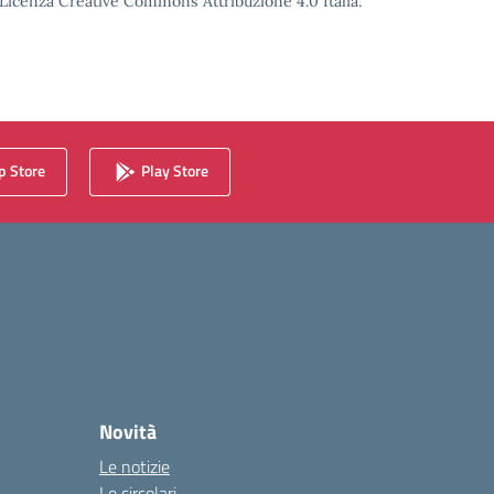
o Licenza Creative Commons Attribuzione 4.0 Italia.
 Store
Play Store
Novità
Le notizie
Le circolari