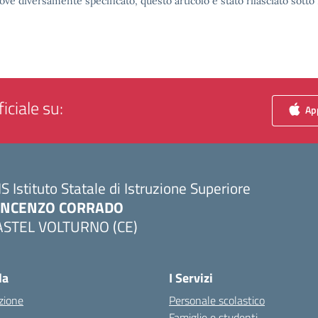
ove diversamente specificato, questo articolo è stato rilasciato sott
iciale su:
App
IS Istituto Statale di Istruzione Superiore
INCENZO CORRADO
ASTEL VOLTURNO (CE)
Visita la pagina iniziale della scuola
la
I Servizi
zione
Personale scolastico
Famiglie e studenti