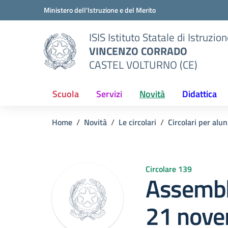
Vai ai contenuti
Vai al menu di navigazione
Vai al footer
Ministero dell'Istruzione e del Merito
ISIS Istituto Statale di Istruzio
VINCENZO CORRADO
CASTEL VOLTURNO (CE)
Scuola
Servizi
Novità
Didattica
Home
Novità
Le circolari
Circolari per alun
Circolare 139
Assemble
21 nove