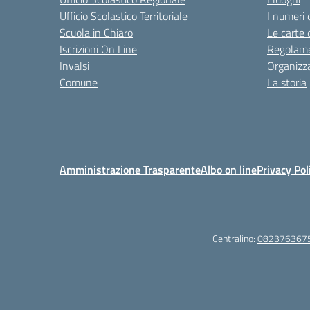
Ufficio Scolastico Territoriale
I numeri 
Scuola in Chiaro
Le carte 
Iscrizioni On Line
Regolame
Invalsi
Organizz
Comune
La storia
Amministrazione Trasparente
Albo on line
Privacy Pol
Centralino:
082376367