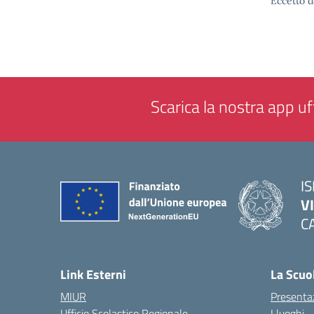
Eccetto d
Scarica la nostra app uff
IS
V
C
— 
Link Esterni
La Scuo
MIUR
Presenta
Ufficio Scolastico Regionale
I luoghi