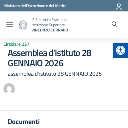
Vai ai contenuti
Vai al menu di navigazione
Vai al footer
Ministero dell'Istruzione e del Merito
ISIS Istituto Statale di
Istruzione Superiore
VINCENZO CORRADO
Apr
Circolare 227
Assemblea d’istituto 28
GENNAIO 2026
assemblea d’istituto 28 GENNAIO 2026
Documenti