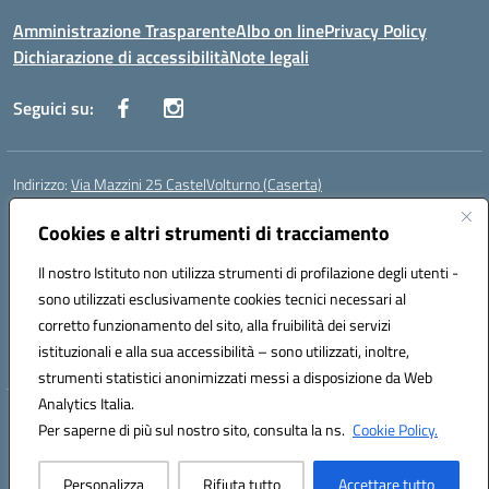
Amministrazione Trasparente
Albo on line
Privacy Policy
Dichiarazione di accessibilità
Note legali
Seguici su:
Indirizzo:
Via Mazzini 25 CastelVolturno (Caserta)
Centralino:
0823763675
Email:
ceis014005@istruzione.it
Posta elettronica certificata (PEC):
Cookies e altri strumenti di tracciamento
ceis014005@pec.istruzione.it
Codice fiscale: 93063510619
Il nostro Istituto non utilizza strumenti di profilazione degli utenti -
Codice meccanografico:
CEIS014005
sono utilizzati esclusivamente cookies tecnici necessari al
Codice Indice delle Pubbliche Amministrazioni (IPA): istsc_ceis014005
corretto funzionamento del sito, alla fruibilità dei servizi
Codice unico di fatturazione (CUF): UOU8EW
istituzionali e alla sua accessibilità – sono utilizzati, inoltre,
strumenti statistici anonimizzati messi a disposizione da Web
Analytics Italia.
Hosting & Powered by 3D Solution S.r.l.
Per saperne di più sul nostro sito, consulta la ns.
Cookie Policy.
Concept & Design by Designers Italia
Personalizza
Rifiuta tutto
Accettare tutto