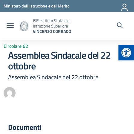
Vai ai contenuti
Vai al menu di navigazione
Vai al footer
Ministero dell'Istruzione e del Merito
ISIS Istituto Statale di
Istruzione Superiore
VINCENZO CORRADO
Apr
Circolare 62
Assemblea Sindacale del 22
ottobre
Assemblea Sindacale del 22 ottobre
Documenti