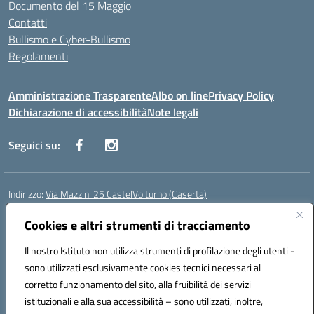
Documento del 15 Maggio
Contatti
Bullismo e Cyber-Bullismo
Regolamenti
Amministrazione Trasparente
Albo on line
Privacy Policy
Dichiarazione di accessibilità
Note legali
Seguici su:
Indirizzo:
Via Mazzini 25 CastelVolturno (Caserta)
Centralino:
0823763675
Email:
ceis014005@istruzione.it
Posta elettronica certificata (PEC):
Cookies e altri strumenti di tracciamento
ceis014005@pec.istruzione.it
Codice fiscale: 93063510619
Il nostro Istituto non utilizza strumenti di profilazione degli utenti -
Codice meccanografico:
CEIS014005
sono utilizzati esclusivamente cookies tecnici necessari al
Codice Indice delle Pubbliche Amministrazioni (IPA): istsc_ceis014005
corretto funzionamento del sito, alla fruibilità dei servizi
Codice unico di fatturazione (CUF): UOU8EW
istituzionali e alla sua accessibilità – sono utilizzati, inoltre,