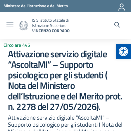
Vai ai contenuti
Vai al menu di navigazione
Vai al footer
Ministero dell'Istruzione e del Merito
ISIS Istituto Statale di
Istruzione Superiore
VINCENZO CORRADO
Apr
Circolare 445
Attivazione servizio digitale
“AscoltaMI” – Supporto
psicologico per gli studenti (
Nota del Ministero
dell’Istruzione e del Merito prot.
n. 2278 del 27/05/2026).
Attivazione servizio digitale "AscoltaMI" –
Supporto psicologico per gli studenti ( Nota del