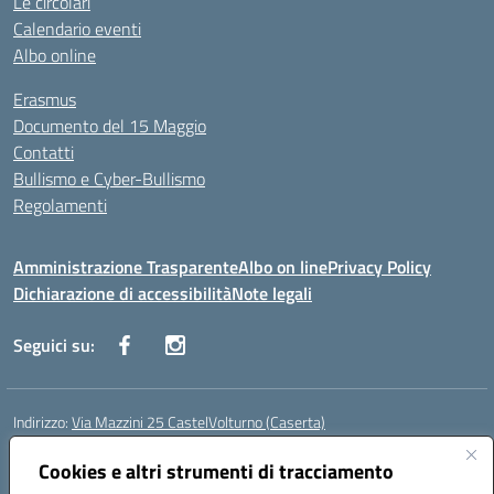
Le circolari
Calendario eventi
Albo online
Erasmus
Documento del 15 Maggio
Contatti
Bullismo e Cyber-Bullismo
Regolamenti
Amministrazione Trasparente
Albo on line
Privacy Policy
Dichiarazione di accessibilità
Note legali
Seguici su:
Indirizzo:
Via Mazzini 25 CastelVolturno (Caserta)
Centralino:
0823763675
Email:
ceis014005@istruzione.it
Posta elettronica certificata (PEC):
Cookies e altri strumenti di tracciamento
ceis014005@pec.istruzione.it