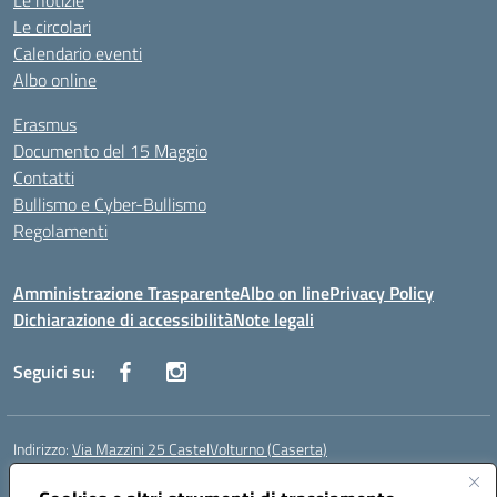
Le notizie
Le circolari
Calendario eventi
Albo online
Erasmus
Documento del 15 Maggio
Contatti
Bullismo e Cyber-Bullismo
Regolamenti
Amministrazione Trasparente
Albo on line
Privacy Policy
Dichiarazione di accessibilità
Note legali
Seguici su:
Indirizzo:
Via Mazzini 25 CastelVolturno (Caserta)
Centralino:
0823763675
Email:
ceis014005@istruzione.it
Posta elettronica certificata (PEC):
ceis014005@pec.istruzione.it