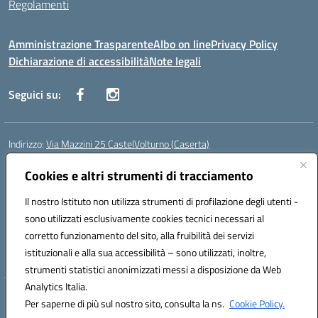
Regolamenti
Amministrazione Trasparente
Albo on line
Privacy Policy
Dichiarazione di accessibilità
Note legali
Seguici su:
Indirizzo:
Via Mazzini 25 CastelVolturno (Caserta)
Centralino:
0823763675
Email:
ceis014005@istruzione.it
Posta elettronica certificata (PEC):
Cookies e altri strumenti di tracciamento
ceis014005@pec.istruzione.it
Codice fiscale: 93063510619
Il nostro Istituto non utilizza strumenti di profilazione degli utenti -
Codice meccanografico:
CEIS014005
sono utilizzati esclusivamente cookies tecnici necessari al
Codice Indice delle Pubbliche Amministrazioni (IPA): istsc_ceis014005
corretto funzionamento del sito, alla fruibilità dei servizi
Codice unico di fatturazione (CUF): UOU8EW
istituzionali e alla sua accessibilità – sono utilizzati, inoltre,
strumenti statistici anonimizzati messi a disposizione da Web
Analytics Italia.
Hosting & Powered by 3D Solution S.r.l.
Per saperne di più sul nostro sito, consulta la ns.
Cookie Policy.
Concept & Design by Designers Italia