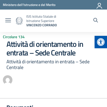
Vai ai contenuti
Vai al menu di navigazione
Vai al footer
Ministero dell'Istruzione e del Merito
ISIS Istituto Statale di
Istruzione Superiore
VINCENZO CORRADO
Apr
Circolare 134
Attività di orientamento in
entrata – Sede Centrale
Attività di orientamento in entrata – Sede
Centrale