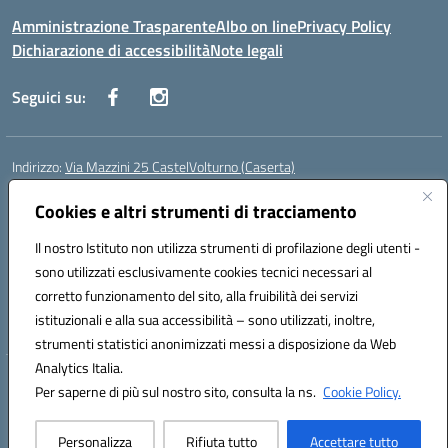
Amministrazione Trasparente
Albo on line
Privacy Policy
Dichiarazione di accessibilità
Note legali
Seguici su:
Indirizzo:
Via Mazzini 25 CastelVolturno (Caserta)
Centralino:
0823763675
Email:
ceis014005@istruzione.it
Posta elettronica certificata (PEC):
Cookies e altri strumenti di tracciamento
ceis014005@pec.istruzione.it
Codice fiscale: 93063510619
Il nostro Istituto non utilizza strumenti di profilazione degli utenti -
Codice meccanografico:
CEIS014005
sono utilizzati esclusivamente cookies tecnici necessari al
Codice Indice delle Pubbliche Amministrazioni (IPA): istsc_ceis014005
corretto funzionamento del sito, alla fruibilità dei servizi
Codice unico di fatturazione (CUF): UOU8EW
istituzionali e alla sua accessibilità – sono utilizzati, inoltre,
strumenti statistici anonimizzati messi a disposizione da Web
Analytics Italia.
Hosting & Powered by 3D Solution S.r.l.
Per saperne di più sul nostro sito, consulta la ns.
Cookie Policy.
Concept & Design by Designers Italia
Personalizza
Rifiuta tutto
Accettare tutto