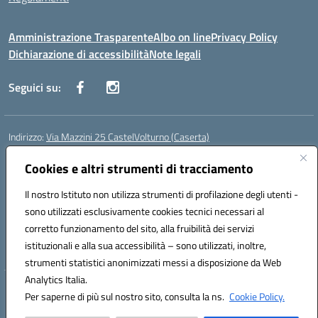
Amministrazione Trasparente
Albo on line
Privacy Policy
Dichiarazione di accessibilità
Note legali
Seguici su:
Indirizzo:
Via Mazzini 25 CastelVolturno (Caserta)
Centralino:
0823763675
Email:
ceis014005@istruzione.it
Posta elettronica certificata (PEC):
Cookies e altri strumenti di tracciamento
ceis014005@pec.istruzione.it
Codice fiscale: 93063510619
Il nostro Istituto non utilizza strumenti di profilazione degli utenti -
Codice meccanografico:
CEIS014005
sono utilizzati esclusivamente cookies tecnici necessari al
Codice Indice delle Pubbliche Amministrazioni (IPA): istsc_ceis014005
corretto funzionamento del sito, alla fruibilità dei servizi
Codice unico di fatturazione (CUF): UOU8EW
istituzionali e alla sua accessibilità – sono utilizzati, inoltre,
strumenti statistici anonimizzati messi a disposizione da Web
Analytics Italia.
Hosting & Powered by 3D Solution S.r.l.
Per saperne di più sul nostro sito, consulta la ns.
Cookie Policy.
Concept & Design by Designers Italia