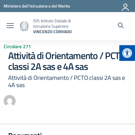
Vai ai contenuti
Vai al menu di navigazione
Vai al footer
Ministero dell'Istruzione e del Merito
ISIS Istituto Statale di
Istruzione Superiore
VINCENZO CORRADO
Apr
Circolare 271
Attività di Orientamento / PCTO
classi 2A sas e 4A sas
Attività di Orientamento / PCTO classi 2A sas e
4A sas