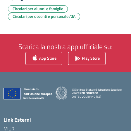
Circolari per alunni e famiglie
Circolari per docenti e personale ATA
Scarica la nostra app ufficiale su:
App Store
Play Store
ISIS Istituto Statale di Istruzione Superiore
VINCENZO CORRADO
CASTEL VOLTURNO (CE)
— Visita la pagina iniziale della scuola
Link Esterni
MIUR