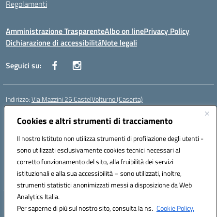
Regolamenti
Amministrazione Trasparente
Albo on line
Privacy Policy
Dichiarazione di accessibilità
Note legali
Seguici su:
Indirizzo:
Via Mazzini 25 CastelVolturno (Caserta)
Centralino:
0823763675
Email:
ceis014005@istruzione.it
Posta elettronica certificata (PEC):
Cookies e altri strumenti di tracciamento
ceis014005@pec.istruzione.it
Codice fiscale: 93063510619
Il nostro Istituto non utilizza strumenti di profilazione degli utenti -
Codice meccanografico:
CEIS014005
sono utilizzati esclusivamente cookies tecnici necessari al
Codice Indice delle Pubbliche Amministrazioni (IPA): istsc_ceis014005
corretto funzionamento del sito, alla fruibilità dei servizi
Codice unico di fatturazione (CUF): UOU8EW
istituzionali e alla sua accessibilità – sono utilizzati, inoltre,
strumenti statistici anonimizzati messi a disposizione da Web
Analytics Italia.
Hosting & Powered by 3D Solution S.r.l.
Per saperne di più sul nostro sito, consulta la ns.
Cookie Policy.
Concept & Design by Designers Italia