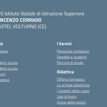
IS Istituto Statale di Istruzione Superiore
INCENZO CORRADO
ASTEL VOLTURNO (CE)
Visita la pagina iniziale della scuola
la
I Servizi
zione
Personale scolastico
Famiglie e studenti
della scuola
Percorsi di studio
della scuola
Didattica
nti
Offerta formativa
azione
Le schede didattiche
I progetti delle classi
Libri di testo
Orario delle lezioni