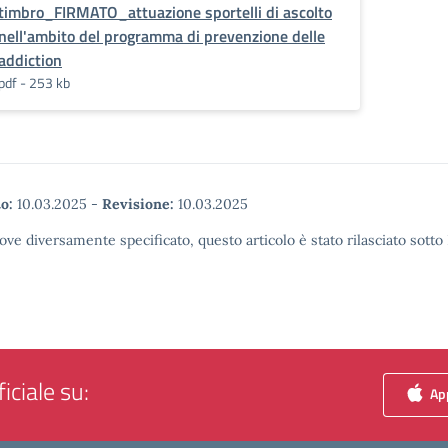
timbro_FIRMATO_attuazione sportelli di ascolto
nell'ambito del programma di prevenzione delle
addiction
pdf - 253 kb
o:
10.03.2025
-
Revisione:
10.03.2025
ove diversamente specificato, questo articolo è stato rilasciato sott
iciale su:
App