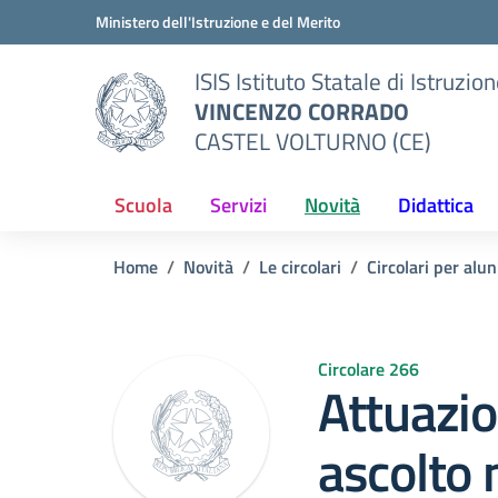
Vai ai contenuti
Vai al menu di navigazione
Vai al footer
Ministero dell'Istruzione e del Merito
ISIS Istituto Statale di Istruzio
VINCENZO CORRADO
CASTEL VOLTURNO (CE)
Scuola
Servizi
Novità
Didattica
Home
Novità
Le circolari
Circolari per alun
Circolare 266
Attuazio
ascolto 