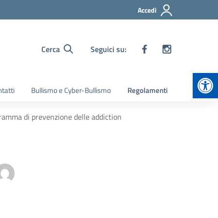
Accedi
Cerca
Seguici su:
Apr
tatti
Bullismo e Cyber-Bullismo
Regolamenti
ogramma di prevenzione delle addiction