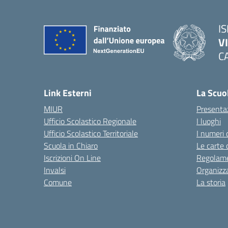
IS
V
C
— 
Link Esterni
La Scuo
MIUR
Presenta
Ufficio Scolastico Regionale
I luoghi
Ufficio Scolastico Territoriale
I numeri 
Scuola in Chiaro
Le carte 
Iscrizioni On Line
Regolame
Invalsi
Organizz
Comune
La storia