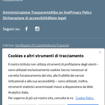
Amministrazione Trasparente
Albo on line
Privacy Policy
Dichiarazione di accessibilità
Note legali
Seguici su:
Indirizzo:
Via Mazzini 25 CastelVolturno (Caserta)
Centralino:
0823763675
Email:
ceis014005@istruzione.it
Posta elettronica certificata (PEC):
Cookies e altri strumenti di tracciamento
ceis014005@pec.istruzione.it
Codice fiscale: 93063510619
Il nostro Istituto non utilizza strumenti di profilazione degli utenti -
Codice meccanografico:
CEIS014005
sono utilizzati esclusivamente cookies tecnici necessari al
Codice Indice delle Pubbliche Amministrazioni (IPA): istsc_ceis014005
corretto funzionamento del sito, alla fruibilità dei servizi
Codice unico di fatturazione (CUF): UOU8EW
istituzionali e alla sua accessibilità – sono utilizzati, inoltre,
strumenti statistici anonimizzati messi a disposizione da Web
Analytics Italia.
Hosting & Powered by 3D Solution S.r.l.
Per saperne di più sul nostro sito, consulta la ns.
Cookie Policy.
Concept & Design by Designers Italia