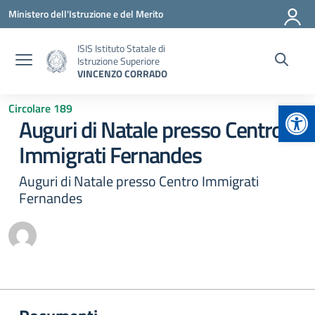
Vai ai contenuti
Vai al menu di navigazione
Vai al footer
Ministero dell'Istruzione e del Merito
ISIS Istituto Statale di
Istruzione Superiore
VINCENZO CORRADO
Apr
Circolare 189
Auguri di Natale presso Centro
Immigrati Fernandes
Auguri di Natale presso Centro Immigrati
Fernandes