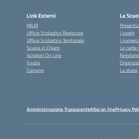
— 
Link Esterni
La Scuo
MIUR
Presenta
Ufficio Scolastico Regionale
I luoghi
Ufficio Scolastico Territoriale
I numeri 
Scuola in Chiaro
Le carte 
Iscrizioni On Line
Regolame
Invalsi
Organizz
Comune
La storia
Amministrazione Trasparente
Albo on line
Privacy Pol