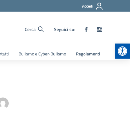
Accedi
Cerca
Seguici su:
Apr
tatti
Bullismo e Cyber-Bullismo
Regolamenti