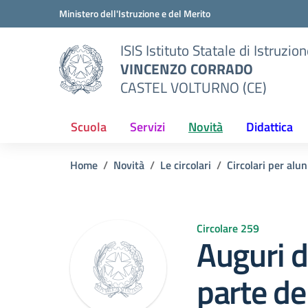
Vai ai contenuti
Vai al menu di navigazione
Vai al footer
Ministero dell'Istruzione e del Merito
ISIS Istituto Statale di Istruzio
VINCENZO CORRADO
CASTEL VOLTURNO (CE)
Scuola
Servizi
Novità
Didattica
Home
Novità
Le circolari
Circolari per alun
Circolare 259
Auguri d
parte de