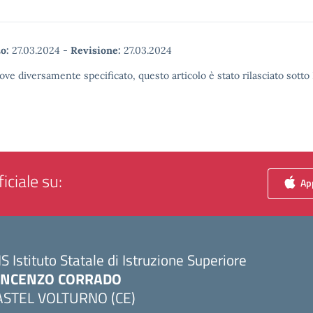
o:
27.03.2024
-
Revisione:
27.03.2024
ove diversamente specificato, questo articolo è stato rilasciato sott
iciale su:
App
IS Istituto Statale di Istruzione Superiore
INCENZO CORRADO
ASTEL VOLTURNO (CE)