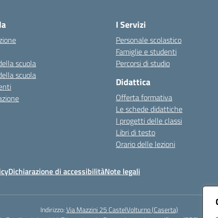
Visita la pagina iniziale della scuola
la
I Servizi
zione
Personale scolastico
Famiglie e studenti
della scuola
Percorsi di studio
della scuola
Didattica
nti
Offerta formativa
azione
Le schede didattiche
I progetti delle classi
Libri di testo
Orario delle lezioni
icy
Dichiarazione di accessibilità
Note legali
Indirizzo:
Via Mazzini 25 CastelVolturno (Caserta)