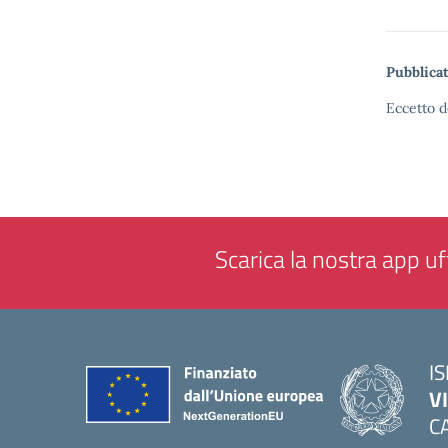
Pubblicat
Eccetto d
Scarica la nostra app uff
IS
V
C