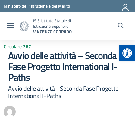
Vai ai contenuti
Vai al menu di navigazione
Vai al footer
Ministero dell'Istruzione e del Merito
ISIS Istituto Statale di
Istruzione Superiore
VINCENZO CORRADO
Apr
Circolare 267
Avvio delle attività – Seconda
Fase Progetto International I-
Paths
Avvio delle attività - Seconda Fase Progetto
International I-Paths