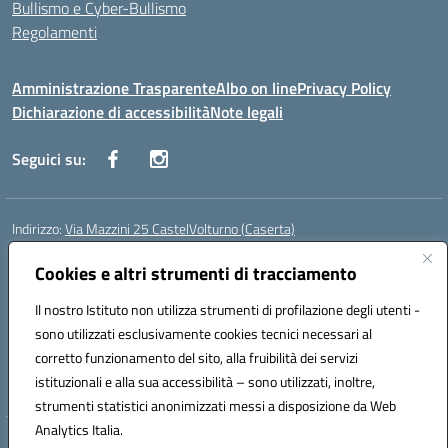
Bullismo e Cyber-Bullismo
Regolamenti
Amministrazione Trasparente
Albo on line
Privacy Policy
Dichiarazione di accessibilità
Note legali
Seguici su:
Indirizzo:
Via Mazzini 25 CastelVolturno (Caserta)
Centralino:
0823763675
Email:
ceis014005@istruzione.it
Posta elettronica certificata (PEC):
Cookies e altri strumenti di tracciamento
ceis014005@pec.istruzione.it
Codice fiscale: 93063510619
Il nostro Istituto non utilizza strumenti di profilazione degli utenti -
Codice meccanografico:
CEIS014005
sono utilizzati esclusivamente cookies tecnici necessari al
Codice Indice delle Pubbliche Amministrazioni (IPA): istsc_ceis014005
corretto funzionamento del sito, alla fruibilità dei servizi
Codice unico di fatturazione (CUF): UOU8EW
istituzionali e alla sua accessibilità – sono utilizzati, inoltre,
strumenti statistici anonimizzati messi a disposizione da Web
Analytics Italia.
Hosting & Powered by 3D Solution S.r.l.