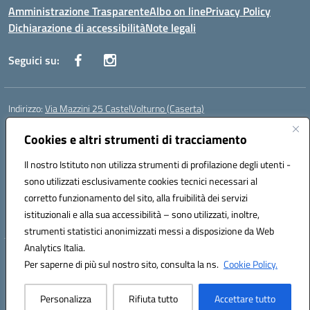
Amministrazione Trasparente
Albo on line
Privacy Policy
Dichiarazione di accessibilità
Note legali
Seguici su:
Indirizzo:
Via Mazzini 25 CastelVolturno (Caserta)
Centralino:
0823763675
Email:
ceis014005@istruzione.it
Posta elettronica certificata (PEC):
Cookies e altri strumenti di tracciamento
ceis014005@pec.istruzione.it
Codice fiscale: 93063510619
Il nostro Istituto non utilizza strumenti di profilazione degli utenti -
Codice meccanografico:
CEIS014005
sono utilizzati esclusivamente cookies tecnici necessari al
Codice Indice delle Pubbliche Amministrazioni (IPA): istsc_ceis014005
corretto funzionamento del sito, alla fruibilità dei servizi
Codice unico di fatturazione (CUF): UOU8EW
istituzionali e alla sua accessibilità – sono utilizzati, inoltre,
strumenti statistici anonimizzati messi a disposizione da Web
Analytics Italia.
Hosting & Powered by 3D Solution S.r.l.
Per saperne di più sul nostro sito, consulta la ns.
Cookie Policy.
Concept & Design by Designers Italia
Personalizza
Rifiuta tutto
Accettare tutto