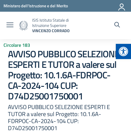
Vai ai contenuti
Vai al menu di navigazione
Vai al footer
Ministero dell'Istruzione e del Merito
ISIS Istituto Statale di
Istruzione Superiore
VINCENZO CORRADO
Apr
Circolare 183
AVVISO PUBBLICO SELEZIONE
ESPERTI E TUTOR a valere sul
Progetto: 10.1.6A-FDRPOC-
CA-2024-104 CUP:
D74D25001750001
AVVISO PUBBLICO SELEZIONE ESPERTI E
TUTOR a valere sul Progetto: 10.1.6A-
FDRPOC-CA-2024-104 CUP:
D74D25001750001