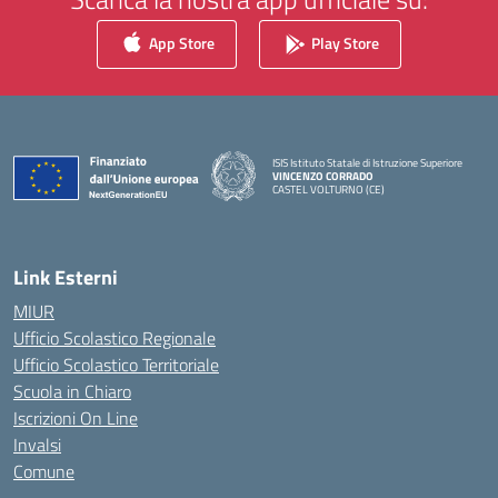
App Store
Play Store
ISIS Istituto Statale di Istruzione Superiore
VINCENZO CORRADO
CASTEL VOLTURNO (CE)
— Visita la pagina iniziale della scuola
Link Esterni
MIUR
Ufficio Scolastico Regionale
Ufficio Scolastico Territoriale
Scuola in Chiaro
Iscrizioni On Line
Invalsi
Comune