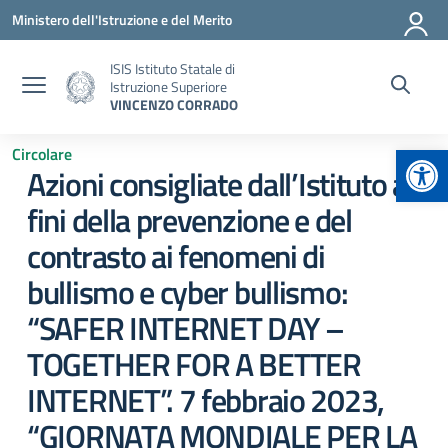
Vai ai contenuti
Vai al menu di navigazione
Vai al footer
Ministero dell'Istruzione e del Merito
ISIS Istituto Statale di
Istruzione Superiore
VINCENZO CORRADO
Apr
Circolare
Azioni consigliate dall’Istituto ai
fini della prevenzione e del
contrasto ai fenomeni di
bullismo e cyber bullismo:
“SAFER INTERNET DAY –
TOGETHER FOR A BETTER
INTERNET”. 7 febbraio 2023,
“GIORNATA MONDIALE PER LA