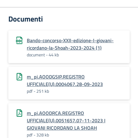
Documenti
Bando-concorso-XXII-edizione-I-giovani-
ricordano-la-Shoah-2023-2024 (1)
document - 44 kb
m_pi.AOODGSIP.REGISTRO
UFFICIALE(U).0004067.28-09-2023
pdf - 251 kb
m_pi.AOODRCA.REGISTRO
UFFICIALE(U).0051657.07-11-2023 I
GIOVANI RICORDANO LA SHOAH
pdf - 328 kb