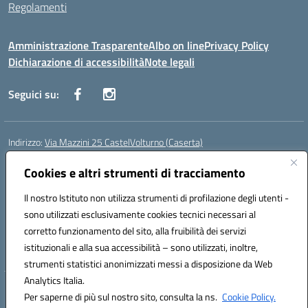
Regolamenti
Amministrazione Trasparente
Albo on line
Privacy Policy
Dichiarazione di accessibilità
Note legali
Seguici su:
Indirizzo:
Via Mazzini 25 CastelVolturno (Caserta)
Centralino:
0823763675
Email:
ceis014005@istruzione.it
Posta elettronica certificata (PEC):
Cookies e altri strumenti di tracciamento
ceis014005@pec.istruzione.it
Codice fiscale: 93063510619
Il nostro Istituto non utilizza strumenti di profilazione degli utenti -
Codice meccanografico:
CEIS014005
sono utilizzati esclusivamente cookies tecnici necessari al
Codice Indice delle Pubbliche Amministrazioni (IPA): istsc_ceis014005
corretto funzionamento del sito, alla fruibilità dei servizi
Codice unico di fatturazione (CUF): UOU8EW
istituzionali e alla sua accessibilità – sono utilizzati, inoltre,
strumenti statistici anonimizzati messi a disposizione da Web
Analytics Italia.
Hosting & Powered by 3D Solution S.r.l.
Per saperne di più sul nostro sito, consulta la ns.
Cookie Policy.
Concept & Design by Designers Italia