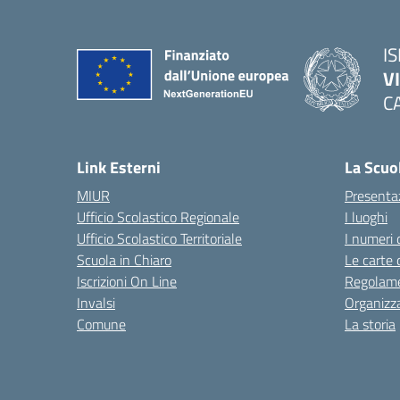
IS
V
C
— 
Link Esterni
La Scuo
MIUR
Presenta
Ufficio Scolastico Regionale
I luoghi
Ufficio Scolastico Territoriale
I numeri 
Scuola in Chiaro
Le carte 
Iscrizioni On Line
Regolame
Invalsi
Organizz
Comune
La storia