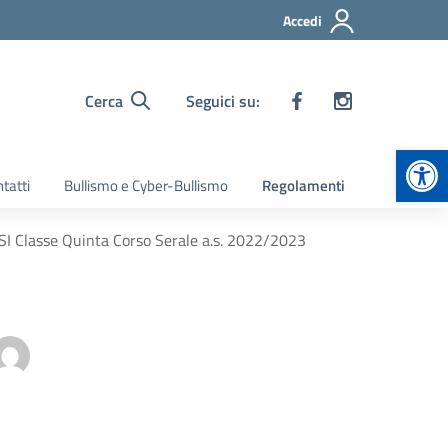
Accedi
Cerca
Seguici su:
Apr
tatti
Bullismo e Cyber-Bullismo
Regolamenti
SI Classe Quinta Corso Serale a.s. 2022/2023