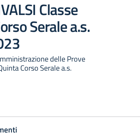
NVALSI Classe
orso Serale a.s.
023
omministrazione delle Prove
uinta Corso Serale a.s.
menti