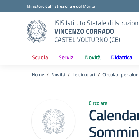
Vai ai contenuti
Vai al menu di navigazione
Vai al footer
Ministero dell'Istruzione e del Merito
ISIS Istituto Statale di Istruzio
VINCENZO CORRADO
CASTEL VOLTURNO (CE)
Scuola
Servizi
Novità
Didattica
Home
Novità
Le circolari
Circolari per alun
Circolare
Calendar
Sommini