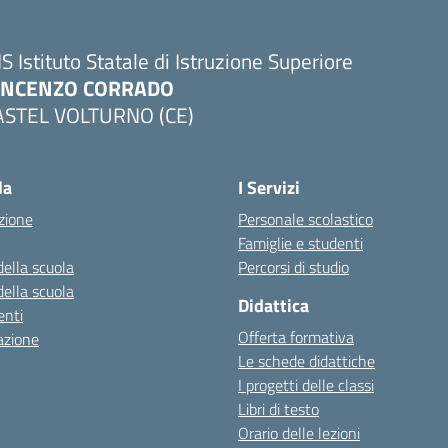
IS Istituto Statale di Istruzione Superiore
INCENZO CORRADO
ASTEL VOLTURNO (CE)
Visita la pagina iniziale della scuola
la
I Servizi
zione
Personale scolastico
Famiglie e studenti
della scuola
Percorsi di studio
della scuola
Didattica
nti
Offerta formativa
azione
Le schede didattiche
I progetti delle classi
Libri di testo
Orario delle lezioni