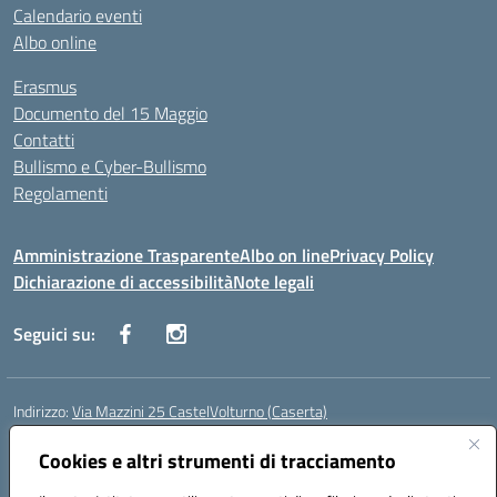
Calendario eventi
Albo online
Erasmus
Documento del 15 Maggio
Contatti
Bullismo e Cyber-Bullismo
Regolamenti
Amministrazione Trasparente
Albo on line
Privacy Policy
Dichiarazione di accessibilità
Note legali
Seguici su:
Indirizzo:
Via Mazzini 25 CastelVolturno (Caserta)
Centralino:
0823763675
Email:
ceis014005@istruzione.it
Posta elettronica certificata (PEC):
Cookies e altri strumenti di tracciamento
ceis014005@pec.istruzione.it