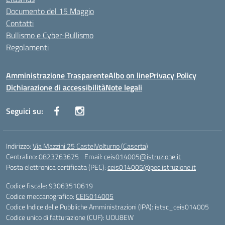
Documento del 15 Maggio
Contatti
Bullismo e Cyber-Bullismo
Regolamenti
Amministrazione Trasparente
Albo on line
Privacy Policy
Dichiarazione di accessibilità
Note legali
Seguici su:
Indirizzo:
Via Mazzini 25 CastelVolturno (Caserta)
Centralino:
0823763675
Email:
ceis014005@istruzione.it
Posta elettronica certificata (PEC):
ceis014005@pec.istruzione.it
Codice fiscale: 93063510619
Codice meccanografico:
CEIS014005
Codice Indice delle Pubbliche Amministrazioni (IPA): istsc_ceis014005
Codice unico di fatturazione (CUF): UOU8EW