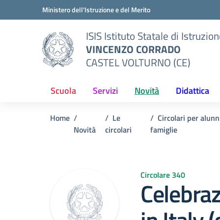
Vai ai contenuti
Vai al menu di navigazione
Vai al footer
Ministero dell'Istruzione e del Merito
ISIS Istituto Statale di Istruzio
VINCENZO CORRADO
CASTEL VOLTURNO (CE)
Scuola
Servizi
Novità
Didattica
Home
Le
Circolari per alunn
Novità
circolari
famiglie
Circolare 340
Celebra