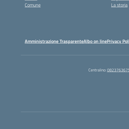
Comune
La storia
Amministrazione Trasparente
Albo on line
Privacy Pol
Centralino:
082376367