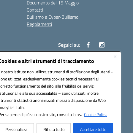
Documento del 15 Maggio
Contatti
Bullismo e Cyber-Bullismo
Regolamenti
Seguici su:
Cookies e altri strumenti di tracciamento
Il nostro Istituto non utilizza strumenti di profilazione degli utenti -
14005@pec.istruzione.it
sono utilizzati esclusivamente cookies tecnici necessari al
corretto funzionamento del sito, alla fruibilità dei servizi
istituzionali e alla sua accessibilità – sono utilizzati, inoltre,
strumenti statistici anonimizzati messi a disposizione da Web
Analytics Italia.
Per saperne di più sul nostro sito, consulta la ns.
Cookie Policy.
Personalizza
Rifiuta tutto
Accettare tutto