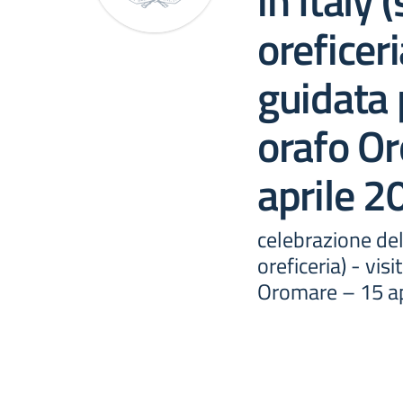
in Italy 
oreficeri
guidata 
orafo O
aprile 2
celebrazione del
oreficeria) - vis
Oromare – 15 ap