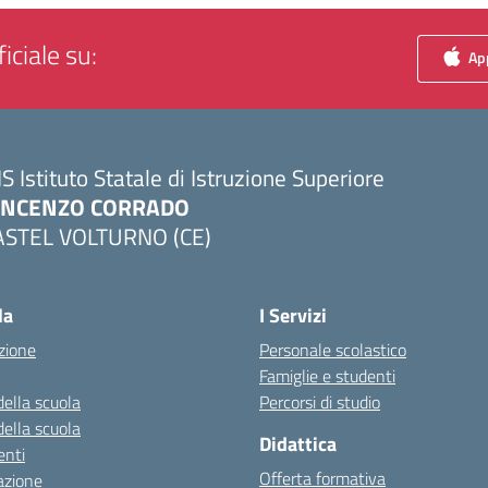
iciale su:
App
IS Istituto Statale di Istruzione Superiore
INCENZO CORRADO
ASTEL VOLTURNO (CE)
Visita la pagina iniziale della scuola
la
I Servizi
zione
Personale scolastico
Famiglie e studenti
della scuola
Percorsi di studio
della scuola
Didattica
nti
Offerta formativa
azione