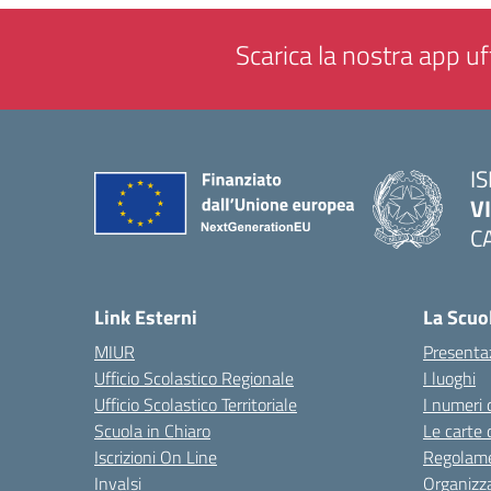
Scarica la nostra app uff
IS
V
C
— 
Link Esterni
La Scuo
MIUR
Presenta
Ufficio Scolastico Regionale
I luoghi
Ufficio Scolastico Territoriale
I numeri 
Scuola in Chiaro
Le carte 
Iscrizioni On Line
Regolame
Invalsi
Organizz