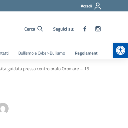
Accedi
Cerca
Seguici su:
Apr
tatti
Bullismo e Cyber-Bullismo
Regolamenti
visita guidata presso centro orafo Oromare – 15