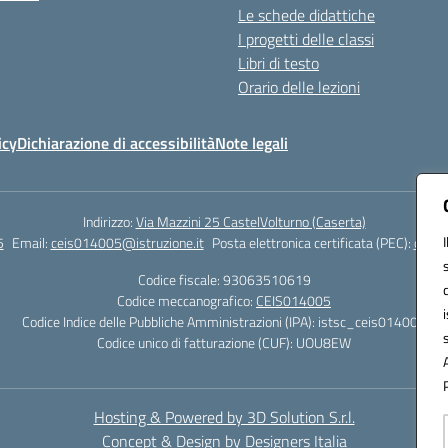
Le schede didattiche
I progetti delle classi
Libri di testo
Orario delle lezioni
icy
Dichiarazione di accessibilità
Note legali
Indirizzo:
Via Mazzini 25 CastelVolturno (Caserta)
5
Email:
ceis014005@istruzione.it
Posta elettronica certificata (PEC):
ceis0
Codice fiscale: 93063510619
Codice meccanografico:
CEIS014005
Codice Indice delle Pubbliche Amministrazioni (IPA): istsc_ceis014005
Codice unico di fatturazione (CUF): UOU8EW
Hosting & Powered by 3D Solution S.r.l.
Concept & Design by Designers Italia