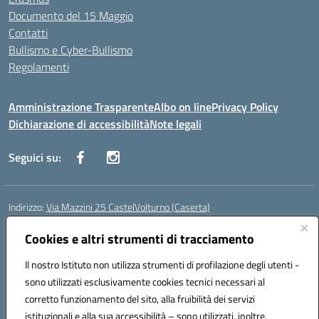
Documento del 15 Maggio
Contatti
Bullismo e Cyber-Bullismo
Regolamenti
Amministrazione Trasparente
Albo on line
Privacy Policy
Dichiarazione di accessibilità
Note legali
Seguici su:
Indirizzo:
Via Mazzini 25 CastelVolturno (Caserta)
Centralino:
0823763675
Email:
ceis014005@istruzione.it
Posta elettronica certificata (PEC):
Cookies e altri strumenti di tracciamento
ceis014005@pec.istruzione.it
Codice fiscale: 93063510619
Il nostro Istituto non utilizza strumenti di profilazione degli utenti -
Codice meccanografico:
CEIS014005
sono utilizzati esclusivamente cookies tecnici necessari al
Codice Indice delle Pubbliche Amministrazioni (IPA): istsc_ceis014005
corretto funzionamento del sito, alla fruibilità dei servizi
Codice unico di fatturazione (CUF): UOU8EW
istituzionali e alla sua accessibilità – sono utilizzati, inoltre,