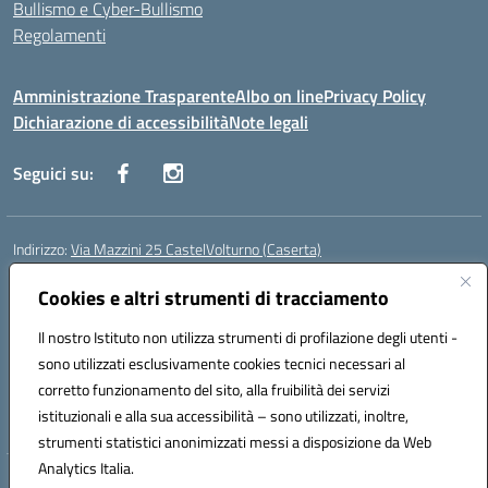
Bullismo e Cyber-Bullismo
Regolamenti
Amministrazione Trasparente
Albo on line
Privacy Policy
Dichiarazione di accessibilità
Note legali
Seguici su:
Indirizzo:
Via Mazzini 25 CastelVolturno (Caserta)
Centralino:
0823763675
Email:
ceis014005@istruzione.it
Posta elettronica certificata (PEC):
Cookies e altri strumenti di tracciamento
ceis014005@pec.istruzione.it
Codice fiscale: 93063510619
Il nostro Istituto non utilizza strumenti di profilazione degli utenti -
Codice meccanografico:
CEIS014005
sono utilizzati esclusivamente cookies tecnici necessari al
Codice Indice delle Pubbliche Amministrazioni (IPA): istsc_ceis014005
corretto funzionamento del sito, alla fruibilità dei servizi
Codice unico di fatturazione (CUF): UOU8EW
istituzionali e alla sua accessibilità – sono utilizzati, inoltre,
strumenti statistici anonimizzati messi a disposizione da Web
Analytics Italia.
Hosting & Powered by 3D Solution S.r.l.