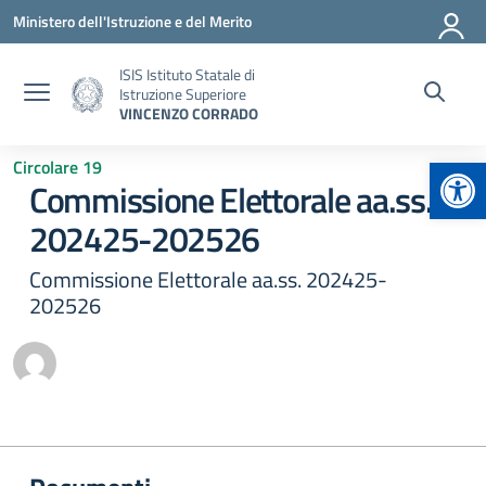
Vai ai contenuti
Vai al menu di navigazione
Vai al footer
Ministero dell'Istruzione e del Merito
ISIS Istituto Statale di
Istruzione Superiore
VINCENZO CORRADO
Apr
Circolare 19
Commissione Elettorale aa.ss.
202425-202526
Commissione Elettorale aa.ss. 202425-
202526