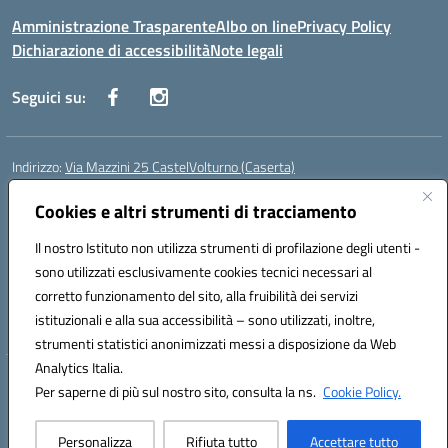
Amministrazione Trasparente
Albo on line
Privacy Policy
Dichiarazione di accessibilità
Note legali
Seguici su:
Indirizzo:
Via Mazzini 25 CastelVolturno (Caserta)
Centralino:
0823763675
Email:
ceis014005@istruzione.it
Posta elettronica certificata (PEC):
Cookies e altri strumenti di tracciamento
ceis014005@pec.istruzione.it
Codice fiscale: 93063510619
Il nostro Istituto non utilizza strumenti di profilazione degli utenti -
Codice meccanografico:
CEIS014005
sono utilizzati esclusivamente cookies tecnici necessari al
Codice Indice delle Pubbliche Amministrazioni (IPA): istsc_ceis014005
corretto funzionamento del sito, alla fruibilità dei servizi
Codice unico di fatturazione (CUF): UOU8EW
istituzionali e alla sua accessibilità – sono utilizzati, inoltre,
strumenti statistici anonimizzati messi a disposizione da Web
Analytics Italia.
Hosting & Powered by 3D Solution S.r.l.
Per saperne di più sul nostro sito, consulta la ns.
Cookie Policy.
Concept & Design by Designers Italia
Personalizza
Rifiuta tutto
Accettare tutto