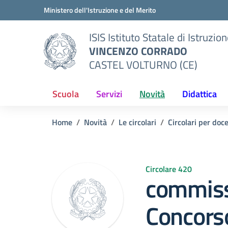
Vai ai contenuti
Vai al menu di navigazione
Vai al footer
Ministero dell'Istruzione e del Merito
ISIS Istituto Statale di Istruzio
VINCENZO CORRADO
CASTEL VOLTURNO (CE)
Scuola
Servizi
Novità
Didattica
Home
Novità
Le circolari
Circolari per doc
Circolare 420
commiss
Concors