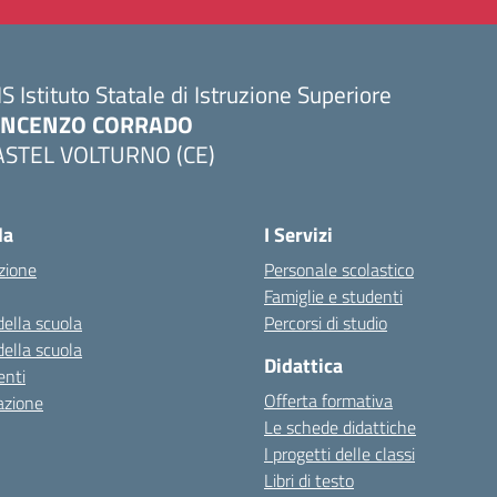
IS Istituto Statale di Istruzione Superiore
INCENZO CORRADO
ASTEL VOLTURNO (CE)
Visita la pagina iniziale della scuola
la
I Servizi
zione
Personale scolastico
Famiglie e studenti
della scuola
Percorsi di studio
della scuola
Didattica
nti
Offerta formativa
azione
Le schede didattiche
I progetti delle classi
Libri di testo