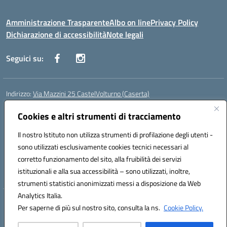
Amministrazione Trasparente
Albo on line
Privacy Policy
Dichiarazione di accessibilità
Note legali
Seguici su:
Indirizzo:
Via Mazzini 25 CastelVolturno (Caserta)
Centralino:
0823763675
Email:
ceis014005@istruzione.it
Posta elettronica certificata (PEC):
Cookies e altri strumenti di tracciamento
ceis014005@pec.istruzione.it
Codice fiscale: 93063510619
Il nostro Istituto non utilizza strumenti di profilazione degli utenti -
Codice meccanografico:
CEIS014005
sono utilizzati esclusivamente cookies tecnici necessari al
Codice Indice delle Pubbliche Amministrazioni (IPA): istsc_ceis014005
corretto funzionamento del sito, alla fruibilità dei servizi
Codice unico di fatturazione (CUF): UOU8EW
istituzionali e alla sua accessibilità – sono utilizzati, inoltre,
strumenti statistici anonimizzati messi a disposizione da Web
Analytics Italia.
Hosting & Powered by 3D Solution S.r.l.
Per saperne di più sul nostro sito, consulta la ns.
Cookie Policy.
Concept & Design by Designers Italia