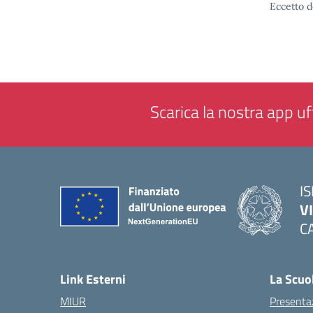
Eccetto d
Scarica la nostra app uff
IS
V
C
— 
Link Esterni
La Scuo
MIUR
Presenta