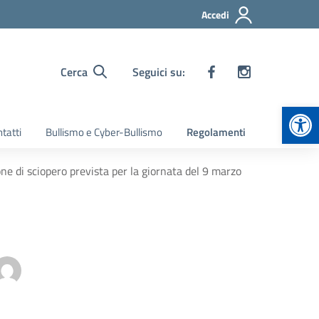
Accedi
Cerca
Seguici su:
Apr
tatti
Bullismo e Cyber-Bullismo
Regolamenti
e di sciopero prevista per la giornata del 9 marzo