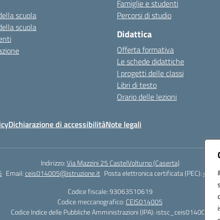
Famiglie e studenti
della scuola
Percorsi di studio
della scuola
Didattica
nti
Offerta formativa
azione
Le schede didattiche
I progetti delle classi
Libri di testo
Orario delle lezioni
icy
Dichiarazione di accessibilità
Note legali
Indirizzo:
Via Mazzini 25 CastelVolturno (Caserta)
5
Email:
ceis014005@istruzione.it
Posta elettronica certificata (PEC):
ceis0
Codice fiscale: 93063510619
Codice meccanografico:
CEIS014005
Codice Indice delle Pubbliche Amministrazioni (IPA): istsc_ceis014005