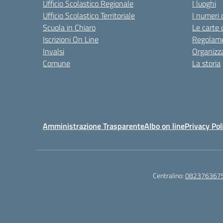
Ufficio Scolastico Regionale
I luoghi
Ufficio Scolastico Territoriale
I numeri 
Scuola in Chiaro
Le carte 
Iscrizioni On Line
Regolame
Invalsi
Organizz
Comune
La storia
Amministrazione Trasparente
Albo on line
Privacy Pol
Centralino:
082376367