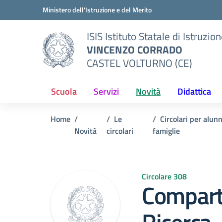
Vai ai contenuti
Vai al menu di navigazione
Vai al footer
Ministero dell'Istruzione e del Merito
ISIS Istituto Statale di Istruzio
VINCENZO CORRADO
CASTEL VOLTURNO (CE)
Scuola
Servizi
Novità
Didattica
Home
Le
Circolari per alunn
Novità
circolari
famiglie
Circolare 308
Comparto