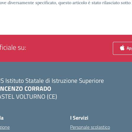
ove diversamente specificato, questo articolo è stato rilasciato sott
iciale su:
App
IS Istituto Statale di Istruzione Superiore
INCENZO CORRADO
ASTEL VOLTURNO (CE)
Visita la pagina iniziale della scuola
la
I Servizi
zione
Personale scolastico