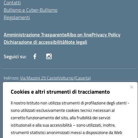
Contatti
Bullismo e Cyber-Bullismo
Regolamenti
Amministrazione Trasparente
Albo on line
Privacy Policy
Dichiarazione di accessibilità
Note legali
Seguici su:
Indirizzo:
Via Mazzini 25 CastelVolturno (Caserta)
Centralino:
0823763675
Email:
ceis014005@istruzione.it
Posta elettronica certificata (PEC):
Cookies e altri strumenti di tracciamento
ceis014005@pec.istruzione.it
Codice fiscale: 93063510619
Il nostro Istituto non utilizza strumenti di profilazione degli utenti -
Codice meccanografico:
CEIS014005
sono utilizzati esclusivamente cookies tecnici necessari al
Codice Indice delle Pubbliche Amministrazioni (IPA): istsc_ceis014005
corretto funzionamento del sito, alla fruibilità dei servizi
Codice unico di fatturazione (CUF): UOU8EW
istituzionali e alla sua accessibilità – sono utilizzati, inoltre,
strumenti statistici anonimizzati messi a disposizione da Web