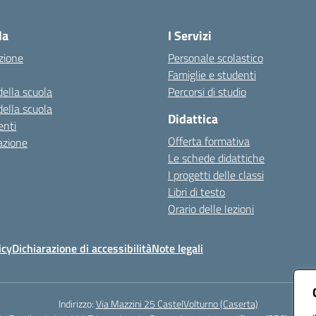
Visita la pagina iniziale della scuola
la
I Servizi
zione
Personale scolastico
Famiglie e studenti
della scuola
Percorsi di studio
della scuola
Didattica
nti
Offerta formativa
azione
Le schede didattiche
I progetti delle classi
Libri di testo
Orario delle lezioni
icy
Dichiarazione di accessibilità
Note legali
Indirizzo:
Via Mazzini 25 CastelVolturno (Caserta)