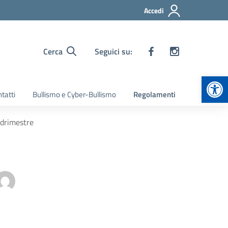
Accedi
Cerca
Seguici su:
Apr
tatti
Bullismo e Cyber-Bullismo
Regolamenti
adrimestre