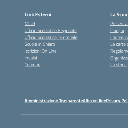
— 
Link Esterni
La Scuo
MIUR
Presenta
Ufficio Scolastico Regionale
I luoghi
Ufficio Scolastico Territoriale
I numeri 
Scuola in Chiaro
Le carte 
Iscrizioni On Line
Regolame
Invalsi
Organizz
Comune
La storia
Amministrazione Trasparente
Albo on line
Privacy Pol