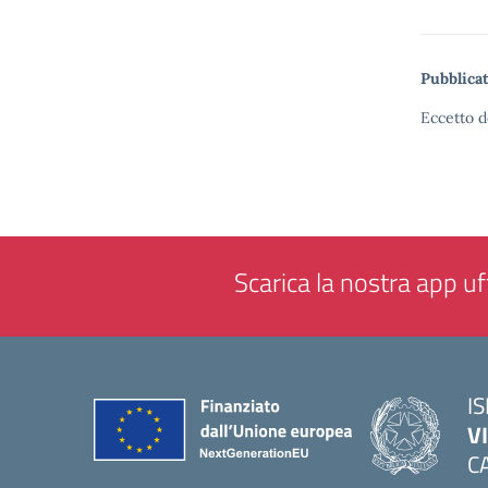
Pubblicat
Eccetto d
Scarica la nostra app uff
IS
V
C