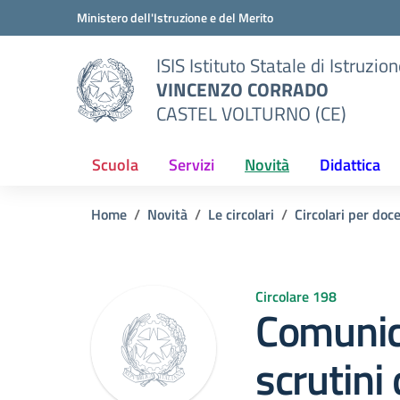
Vai ai contenuti
Vai al menu di navigazione
Vai al footer
Ministero dell'Istruzione e del Merito
ISIS Istituto Statale di Istruzio
VINCENZO CORRADO
CASTEL VOLTURNO (CE)
Scuola
Servizi
Novità
Didattica
Home
Novità
Le circolari
Circolari per doc
Circolare 198
Comunic
scrutini