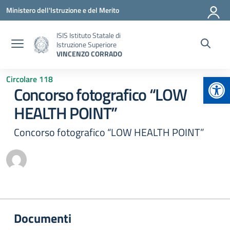
Vai ai contenuti
Vai al menu di navigazione
Vai al footer
Ministero dell'Istruzione e del Merito
ISIS Istituto Statale di
Istruzione Superiore
VINCENZO CORRADO
Apr
Circolare 118
Concorso fotografico “LOW
HEALTH POINT”
Concorso fotografico “LOW HEALTH POINT”
Documenti