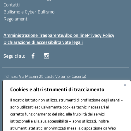
Contatti
Bullismo e Cyber-Bullismo
Regolamenti
Amministrazione Trasparente
Albo on line
Privacy Policy
Dichiarazione di accessibilità
Note legali
Seguici su:
Indirizzo:
Via Mazzini 25 CastelVolturno (Caserta)
Centralino:
0823763675
Email:
ceis014005@istruzione.it
Posta elettronica certificata (PEC):
Cookies e altri strumenti di tracciamento
ceis014005@pec.istruzione.it
Codice fiscale: 93063510619
Il nostro Istituto non utilizza strumenti di profilazione degli utenti -
Codice meccanografico:
CEIS014005
sono utilizzati esclusivamente cookies tecnici necessari al
Codice Indice delle Pubbliche Amministrazioni (IPA): istsc_ceis014005
corretto funzionamento del sito, alla fruibilità dei servizi
Codice unico di fatturazione (CUF): UOU8EW
istituzionali e alla sua accessibilità – sono utilizzati, inoltre,
strumenti statistici anonimizzati messi a disposizione da Web