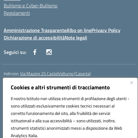
Bullismo e Cyber-Bullismo
Regolamenti
Amministrazione Trasparente
Albo on line
Privacy Policy
Dichiarazione di accessibilità
Note legali
Seguici su:
Indirizzo:
Via Mazzini 25 CastelVolturno (Caserta)
Centralino:
0823763675
Email:
ceis014005@istruzione.it
Posta elettronica certificata (PEC):
Cookies e altri strumenti di tracciamento
ceis014005@pec.istruzione.it
Codice fiscale: 93063510619
Il nostro Istituto non utilizza strumenti di profilazione degli utenti -
Codice meccanografico:
CEIS014005
sono utilizzati esclusivamente cookies tecnici necessari al
Codice Indice delle Pubbliche Amministrazioni (IPA): istsc_ceis014005
corretto funzionamento del sito, alla fruibilità dei servizi
Codice unico di fatturazione (CUF): UOU8EW
istituzionali e alla sua accessibilità – sono utilizzati, inoltre,
strumenti statistici anonimizzati messi a disposizione da Web
Analytics Italia.