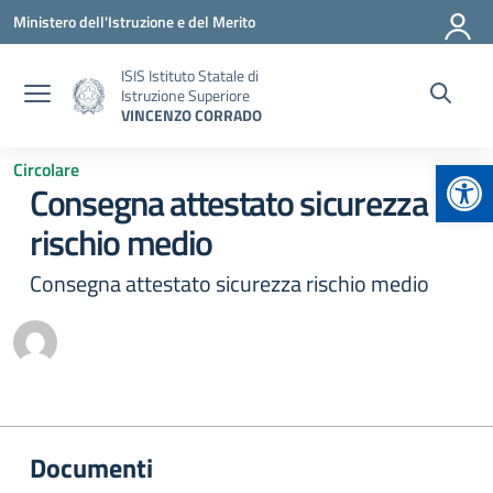
Vai ai contenuti
Vai al menu di navigazione
Vai al footer
Ministero dell'Istruzione e del Merito
ISIS Istituto Statale di
Istruzione Superiore
VINCENZO CORRADO
Apr
Circolare
Consegna attestato sicurezza
rischio medio
Consegna attestato sicurezza rischio medio
Documenti