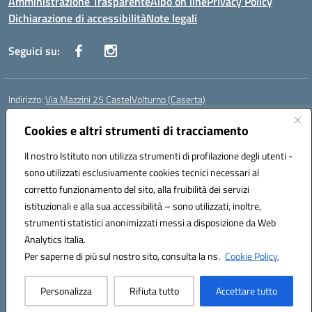
Amministrazione Trasparente
Albo on line
Privacy Policy
Dichiarazione di accessibilità
Note legali
Seguici su:
Indirizzo:
Via Mazzini 25 CastelVolturno (Caserta)
Centralino:
0823763675
Email:
ceis014005@istruzione.it
Posta elettronica certificata (PEC):
Cookies e altri strumenti di tracciamento
ceis014005@pec.istruzione.it
Codice fiscale: 93063510619
Il nostro Istituto non utilizza strumenti di profilazione degli utenti -
Codice meccanografico:
CEIS014005
sono utilizzati esclusivamente cookies tecnici necessari al
Codice Indice delle Pubbliche Amministrazioni (IPA): istsc_ceis014005
corretto funzionamento del sito, alla fruibilità dei servizi
Codice unico di fatturazione (CUF): UOU8EW
istituzionali e alla sua accessibilità – sono utilizzati, inoltre,
strumenti statistici anonimizzati messi a disposizione da Web
Analytics Italia.
Hosting & Powered by 3D Solution S.r.l.
Per saperne di più sul nostro sito, consulta la ns.
Cookie Policy.
Concept & Design by Designers Italia
Personalizza
Rifiuta tutto
Accettare tutto