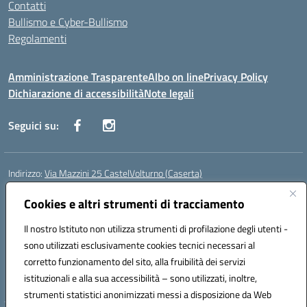
Contatti
Bullismo e Cyber-Bullismo
Regolamenti
Amministrazione Trasparente
Albo on line
Privacy Policy
Dichiarazione di accessibilità
Note legali
Seguici su:
Indirizzo:
Via Mazzini 25 CastelVolturno (Caserta)
Centralino:
0823763675
Email:
ceis014005@istruzione.it
Posta elettronica certificata (PEC):
Cookies e altri strumenti di tracciamento
ceis014005@pec.istruzione.it
Codice fiscale: 93063510619
Il nostro Istituto non utilizza strumenti di profilazione degli utenti -
Codice meccanografico:
CEIS014005
sono utilizzati esclusivamente cookies tecnici necessari al
Codice Indice delle Pubbliche Amministrazioni (IPA): istsc_ceis014005
corretto funzionamento del sito, alla fruibilità dei servizi
Codice unico di fatturazione (CUF): UOU8EW
istituzionali e alla sua accessibilità – sono utilizzati, inoltre,
strumenti statistici anonimizzati messi a disposizione da Web