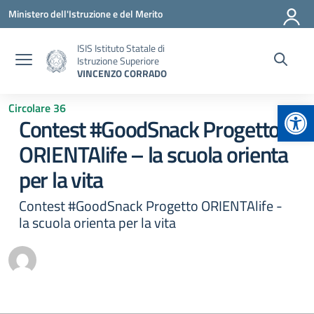
Vai ai contenuti
Vai al menu di navigazione
Vai al footer
Ministero dell'Istruzione e del Merito
ISIS Istituto Statale di
Istruzione Superiore
VINCENZO CORRADO
Apr
Circolare 36
Contest #GoodSnack Progetto
ORIENTAlife – la scuola orienta
per la vita
Contest #GoodSnack Progetto ORIENTAlife -
la scuola orienta per la vita