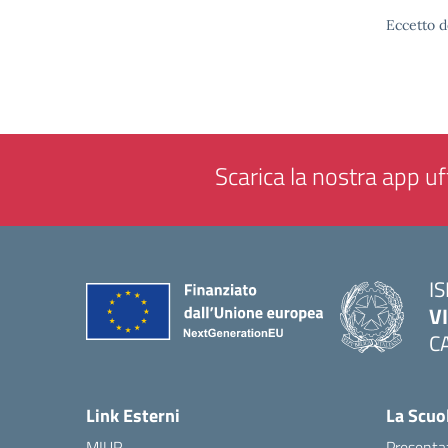
Eccetto d
Scarica la nostra app uff
IS
V
C
— 
Link Esterni
La Scuo
MIUR
Presenta