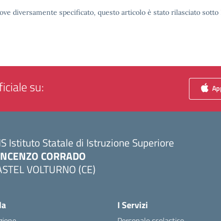
ove diversamente specificato, questo articolo è stato rilasciato sott
iciale su:
App
IS Istituto Statale di Istruzione Superiore
INCENZO CORRADO
ASTEL VOLTURNO (CE)
Visita la pagina iniziale della scuola
la
I Servizi
zione
Personale scolastico