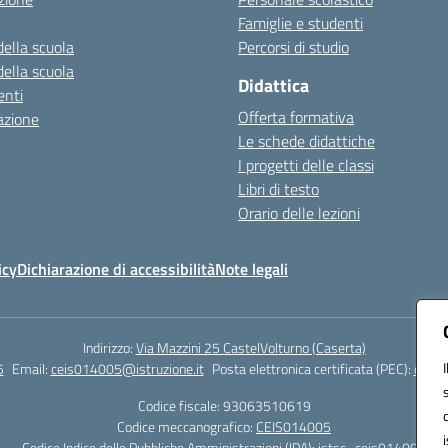
Famiglie e studenti
della scuola
Percorsi di studio
della scuola
Didattica
nti
Offerta formativa
azione
Le schede didattiche
I progetti delle classi
Libri di testo
Orario delle lezioni
icy
Dichiarazione di accessibilità
Note legali
Indirizzo:
Via Mazzini 25 CastelVolturno (Caserta)
5
Email:
ceis014005@istruzione.it
Posta elettronica certificata (PEC):
ceis0
Codice fiscale: 93063510619
Codice meccanografico:
CEIS014005
Codice Indice delle Pubbliche Amministrazioni (IPA): istsc_ceis014005