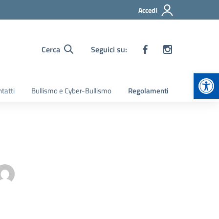
Accedi
Cerca
Seguici su:
Apr
tatti
Bullismo e Cyber-Bullismo
Regolamenti