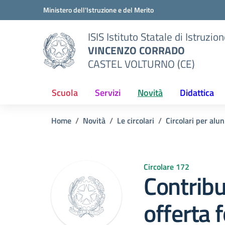
Vai ai contenuti
Vai al menu di navigazione
Vai al footer
Ministero dell'Istruzione e del Merito
ISIS Istituto Statale di Istruzio
VINCENZO CORRADO
CASTEL VOLTURNO (CE)
Scuola
Servizi
Novità
Didattica
Home
Novità
Le circolari
Circolari per alun
Circolare 172
Contrib
offerta 