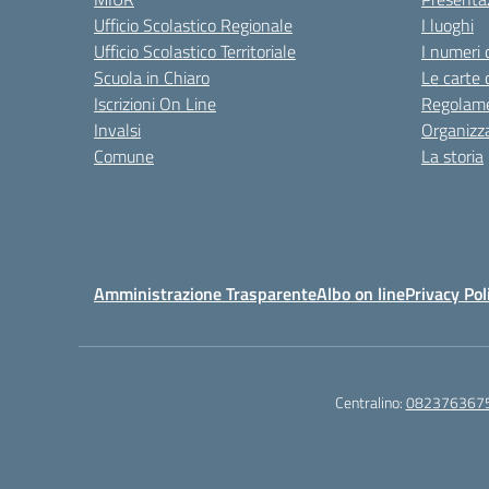
Ufficio Scolastico Regionale
I luoghi
Ufficio Scolastico Territoriale
I numeri 
Scuola in Chiaro
Le carte 
Iscrizioni On Line
Regolame
Invalsi
Organizz
Comune
La storia
Amministrazione Trasparente
Albo on line
Privacy Pol
Centralino:
082376367