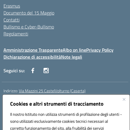
Erasmus
Documento del 15 Maggio
Contatti
Bullismo e Cyber-Bullismo
Regolamenti
Amministrazione Trasparente
Albo on line
Privacy Policy
Dichiarazione di accessibilità
Note legali
Seguici su:
Indirizzo:
Via Mazzini 25 CastelVolturno (Caserta)
Centralino:
0823763675
Email:
ceis014005@istruzione.it
Posta elettronica certificata (PEC):
Cookies e altri strumenti di tracciamento
ceis014005@pec.istruzione.it
Codice fiscale: 93063510619
Il nostro Istituto non utilizza strumenti di profilazione degli utenti -
Codice meccanografico:
CEIS014005
sono utilizzati esclusivamente cookies tecnici necessari al
Codice Indice delle Pubbliche Amministrazioni (IPA): istsc_ceis014005
corretto funzionamento del sito, alla fruibilità dei servizi