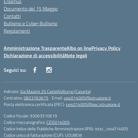
Erasmus
Documento del 15 Maggio
Contatti
Bullismo e Cyber-Bullismo
Regolamenti
Amministrazione Trasparente
Albo on line
Privacy Policy
Dichiarazione di accessibilità
Note legali
Seguici su:
Indirizzo:
Via Mazzini 25 CastelVolturno (Caserta)
Centralino:
0823763675
Email:
ceis014005@istruzione.it
Posta elettronica certificata (PEC):
ceis014005@pec.istruzione.it
Codice fiscale: 93063510619
Codice meccanografico:
CEIS014005
Codice Indice delle Pubbliche Amministrazioni (IPA): istsc_ceis014005
Codice unico di fatturazione (CUF): UOU8EW