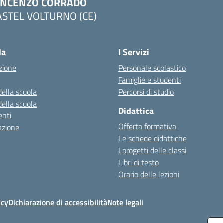
INCENZO CORRADO
ASTEL VOLTURNO (CE)
Visita la pagina iniziale della scuola
la
I Servizi
zione
Personale scolastico
Famiglie e studenti
della scuola
Percorsi di studio
della scuola
Didattica
nti
Offerta formativa
azione
Le schede didattiche
I progetti delle classi
Libri di testo
Orario delle lezioni
icy
Dichiarazione di accessibilità
Note legali