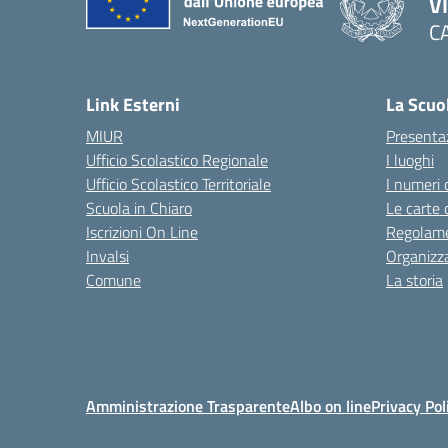
V
C
— 
Link Esterni
La Scuo
MIUR
Presenta
Ufficio Scolastico Regionale
I luoghi
Ufficio Scolastico Territoriale
I numeri 
Scuola in Chiaro
Le carte 
Iscrizioni On Line
Regolame
Invalsi
Organizz
Comune
La storia
Amministrazione Trasparente
Albo on line
Privacy Pol