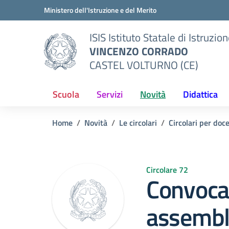
Vai ai contenuti
Vai al menu di navigazione
Vai al footer
Ministero dell'Istruzione e del Merito
ISIS Istituto Statale di Istruzio
VINCENZO CORRADO
CASTEL VOLTURNO (CE)
Scuola
Servizi
Novità
Didattica
Home
Novità
Le circolari
Circolari per doc
Circolare 72
Convoca
assembl