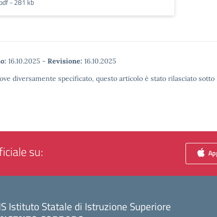
pdf - 281 kb
o:
16.10.2025
-
Revisione:
16.10.2025
ove diversamente specificato, questo articolo è stato rilasciato sott
iciale su:
App
IS Istituto Statale di Istruzione Superiore